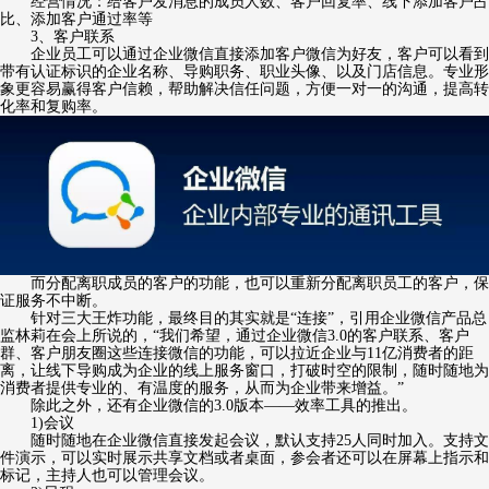
经营情况：给客户发消息的成员人数、客户回复率、线下添加客户占
比、添加客户通过率等
3、客户联系
企业员工可以通过企业微信直接添加客户微信为好友，客户可以看到
带有认证标识的企业名称、导购职务、职业头像、以及门店信息。专业形
象更容易赢得客户信赖，帮助解决信任问题，方便一对一的沟通，提高转
化率和复购率。
而分配离职成员的客户的功能，也可以重新分配离职员工的客户，保
证服务不中断。
针对三大王炸功能，最终目的其实就是“连接”，引用企业微信产品总
监林莉在会上所说的，“我们希望，通过企业微信3.0的客户联系、客户
群、客户朋友圈这些连接微信的功能，可以拉近企业与11亿消费者的距
离，让线下导购成为企业的线上服务窗口，打破时空的限制，随时随地为
消费者提供专业的、有温度的服务，从而为企业带来增益。”
除此之外，还有企业微信的3.0版本——效率工具的推出。
1)会议
随时随地在企业微信直接发起会议，默认支持25人同时加入。支持文
件演示，可以实时展示共享文档或者桌面，参会者还可以在屏幕上指示和
标记，主持人也可以管理会议。