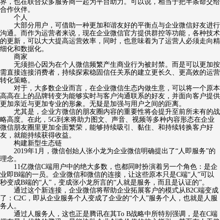
界，也在联合众多服务商一起为平台助力。可以说，相当于把半条命交给
合作伙伴。
个人
大部分用户，可借助一种更加和谐友好的平衡点与企业微信好友进行
沟通。而作为运营者来说，现在企业微信官方提供群控等功能，各种技术
的更新，可以大大提高运营效率，同时，也意味着为了运营人必须走向精
细化和数据化。
商家
无须担心因为在个人微信频繁产生商业行为被封禁。而是可以更加按
需直接连接消费者，持续探索稳固信任关系的建立更长久、更高效的运营
转化策略。
对于，大多数企业而言，在企业微信生态内做生意，可以将一个原本
高高在上的品牌转变为能够实时与客户沟通联系的好友，并面向客户提供
更加亲近与更加专业的形象。无疑是加强与用户之间的距离。
尤其是，企业方微信的朋友圈内容的重要性将会提升至前所未有的战
略高度。在此，5G到来将助力图文、声音、视频等多种内容形态在企业
微信朋友圈里更加全面繁荣，能够持续吸引、黏住、和持续转换客户好
友，就能持续获得收益。
构建新型生态链
2019年1月，微信创始人张小龙为企业微信明确提出了“人即服务”的
理念。
11亿微信C端用户中的绝大多数，也都同时扮演着另一个角色：是企
业即B端的一员。企业微信和微信的连接，让这些原本只是C端“人”可以
秒变成B端的“人”，变成张小龙所言的“人就是服务，而且是认证的”。
通过这个新连接，企业微信将帮助企业拓展客户的模式从B2C端变成
了：C2C，即从企业服务个人变成了企业的“个人”服务个人，也就是人服
务人。
通过人服务人，这也正是腾讯在其To B战略中所特别强调，是在C端