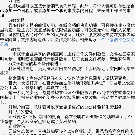
2)日程
在聊天里可以直接长按消息设为日程，此外，每个人也可以单独给自
己添加一个日程，或者添加一个和同事共享的日程，来安排工作里的事
项。
3)微文档
具备传统文档的编辑功能、在线文档的协作功能，可直接在企业微信
里转发。最主要的亮点是具备权限设置功能，可设置允许访问的人员范
围，可控制是否允许企业外的人员访问。此外，微文档还支持在文档内容
中@同事，支持边写边聊，让协作更轻松。相关阅读：
企业微信特色功能
分析
4)微盘
一个属于企业共享的存储空间，上传工作文件到微盘，文件在云端实
时同步，随时随地都能打开最新版本，还可设置文件权限，安全有保障。
5)关于聊天的基础操作改进：
稍后处理消息：为无法及时回复的信息打上会话标记，空闲时间集中
处理。
指定回复：点住对话轻轻右划，快速选定信息回复，话题更聚焦。
聊天中快捷打开：在聊天界面左滑呼唤“隐藏工具栏”，可自定义设置
办公工具，让最常用的工具就在手边。
这一系列的变化，都是希望在保证企业能够以自己习惯的方式来使用
的基础上，提高企业内外部办公各个场景的信息效率，带动生产效率的增
长。
对用户而言，意味着可以享受更多更好的办公体验和消费服务。
对“人”的变化
企业微信3.0种种功能的更新，都在说明在企业微信的领域里面，企
业微信、个人和商家已经达成了某种契约。
企业微信
开放生态策略，直接鼓励更多的B端企业进场。秉承着恪守合作的边