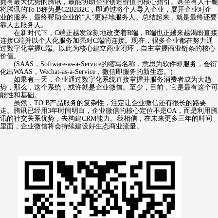
拥有最大优势的腾讯，最能协助企业创造价值的核心指引。甚至有人干脆
将腾讯的To B称为是C2B2B2C，即通过将个人导入企业，展开企业对企
业的服务，最终帮助企业的“人”更好地服务人。总结起来，就是最终还要
靠人去服务人。
在新时代下，C端正越发深刻地改变着B端，B端也正越来越渴盼直接
连接C端并以个人化服务加强对C端的连接。现在，很多企业都在努力通
过数字化掌握C端。以此为核心建立商业闭环，自主掌握商业链条的核心
价值。
(SAAS，Software-as-a-Service的缩写名称，意思为软件即服务，会衍
化出WAAS，Wechat-as-a-Service，微信即服务的新生态。)
如果有一天，企业通过数字化系统直接掌握并服务消费者成为大趋
势，那么，这个系统，或许就是企业微信。至少，目前，它是最有这个可
能性和基础。
虽然，TO B产品服务的复杂性，注定让企业微信还有很长的路要
走。腾讯已经用3年时间明白，企业微信的核心定位不是OA，而是利用腾
讯的社交关系优势，去构建CRM能力。我相信，在未来更多三年的时间
里面，企业微信将会持续建设好生态商业流量。