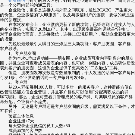
企业微信
与钉钉的最大区别，钉钉的定位是企业内部用户，简而言之
是一个公司内部的沟通工具;
企业微信，更多是连接人与外部之间联系，通过2C来2C，产生更大
的价值。企业微信的“人即服务”，以及与微信用户的连接，要做的就是这
样的新连接。
在本次发布会上，企业微信更新了新的功能，已经达到了连接人与人
的企业微信，实现了2C到2B了。其中，出现频率最高的词就是“连接"。
对于企业微信而言，是连接微信，连接11亿活跃用户，帮助企业获得更大
的增量。
先说说最最最引人瞩目的王炸型三大新功能：客户朋友圈、客户群、
客户联系。
1、客户朋友圈
作为本次C位出道功能——朋友圈，企业成员可发内容到客户的朋友
圈，并且企业可查看成员发表的内容，也可统一创建内容，成员确认后发
表到客户的朋友圈，这也为企业提供了更高效的“二次触达”工具。
但是，朋友圈发布次数是有数量限制的，个人发送的话同一客户每日
可发1条，企业发送的话同一客户每月可发4条。
2、客户群
从20人群拓展到100人群，可以多对一的服务客户，这种群能方便自
己管理还能方便企业管理，并且客户群也可以使用“分配离职成员的群
聊”功能。那么，企业可查看并管理成员的客户群、对离职成员的客户群
再分配，企业资产不流失。
另外，无论是客户群还是客户朋友圈的升级，需要满足以下条件，才
可开通：
验证主体信息
企业注册>7天
每天登录企业微信的员工人数>50
成员添加的客户数