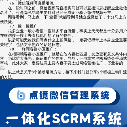
（
）微信视频号直播引流
6
在一段时间之前，微信视频号直播房间就可以直接消息提醒企业微信
名片了。可是隐私功能主要针对已经完成企业验证微信视频号主。
顾客看到，马上点一下“查看”就能导到号她企业微信了，十分马上方
便快捷。
（
）搜一搜
推广
7
很多企业一般小看搜一搜服务平台流量，事实上天天都是十分多用户
在微信搜一搜上去查找他们想了解的物件。
以后可能无论我们写点什么主题风格，一定要记得带上本身企业重要
关键字，包括文章热议的话题标志。
（
）一样顾客群小区
推广
：
8
在相同顾客群小区
推广
，就是在他内容社区里，发放更有意义具体内
容，为此扩大曝光，保证
推广
的作用。当然，一般非常严格系统会手动式
审核，此外大家一定要注意主要内容不要太过网络营销推广，尽量委婉一
点。
以上就是关于
个被动引流方法，接下来我们就分享
个积极主动引流
8
2
的方法。