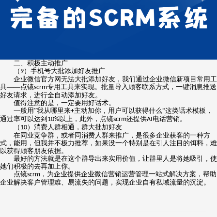
二、积极主动
推广
（
）手机号大批添加好友
推广
9
企业微信官方网无法大批添加好友，我们通过企业微信新项目常用工
具——点镜
专用工具来实现。批量导入顾客联系方式，一键消息推送
scrm
好友请求，进行全自动添加好友。
值得注意的是，一定要用好话术。
一般用”我从哪里来
主动加你，用户可以获得什么“这类话术模板，
+
通过率可以达到
以上，此外，点镜
还提供
电话营销。
10%
scrm
AI
（
）消费人群相通，群大批加好友
10
在同业竞争群，或者同消费人群来
推广
，是很多企业获客的一种方
式，能用，但我并不极力推荐，如果没一个特别是在引人注目的饵料，难
以获得顾客朋友依据。
最好的方法就是在这个群导出来实用价值，让群里人是将她吸引，使
她们积极的去再加上你。
点镜
，为企业提供企业微信营销运营管理一站式解决方案，帮助
scrm
企业解决客户管理难、易流失的问题，实现企业自有私域流量的沉淀。