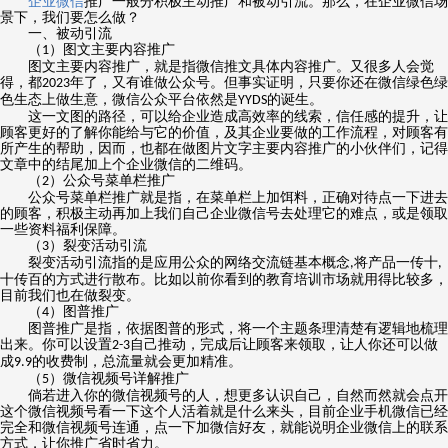
企业微信
推广
一般分积极主动
推广
和被动引流。那
么
，在企业微信场
景下，我们要怎么做？
一、被动引流
（
）图文主要内容
推广
1
图文主要内容
推广
，就是指微信推文具体内容
推广
。又很多人会觉
得，都
年了，又有谁做公众号。但事实证明，只要你还在微信绿色绿
202
3
色生态上做生意，微信公众平台依然是
的诞生。
YYDS
这一文图的路径，可以给企业造成高效率的线索，信任感的提升，让
顾客更好的了解你能给与它的价值，及其企业要做的工作流程，对顾客有
所产生的帮助，因而，也都在做图片文字主要内容
推广
的小伙伴们，记得
文章中的结尾加上个企业微信的二维码。
（
）公众号菜单栏
推广
2
公众号菜单栏
推广
就是指，在菜单栏上加饵料，正确对待点一下进去
的顾客，积极主动再加上我们自己企业微信号去处理它的难点，或是领取
一些资料福利保障。
（
）裂变活动引流
3
裂变活动引流指的是应用公众的网络交流链基本概念
将产品一传十
,
,
十传百的方式进行散布。比如以前你看到的教育培训市场就用得比较多，
目前我们也在做裂变。
（
）图普
推广
4
图普
推广
是指，依据图普的形式，将一个主题条理清楚有逻辑地梳理
出来。你可以设置
自己推动，完成后让顾客来领取，让人你还可以做
2-3
成
的收费制，总流量就会更加精准。
9.9
（
）微信视频号详解
推广
5
倘若进入你的微信视频号的人，想更多认识自己，自然而然就会点开
这个微信视频号看一下这个人活着就是什么来头，目前企业手机微信已经
完全和微信视频号连通，点一下加微信好友，就能说明企业微信上的联系
方式，让你
推广
省时省力。