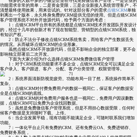
很多的人数不多的小微型企业在寻找免费微信客户管理，一是企业的
功能需求非常的简单，二是资金受限，三是企业新接入系统管理客户，不
清楚最终使用效果，用来尝试的。针对这部分客户的需求
点镜SCRM
单独
剥离出一个版本，永久终身免费的CRM提供无偿的使用。但是点镜SCRM
客户管理系统不对外开放源代码，给予两个方面的考虑：
1：点镜SCRM平台所有的系统都是点镜SCRM技术开发团队开发设计
的，经过十几年的创新才有了现在智能型、营销型的点镜SCRM系统，独
有知识产权。
2：防止不法分子修改点镜SCRM系统售卖，而给客户产生数据丢失
的情况。从而破坏点镜SCRM的企业形象。
虽然点镜SCRM不开放源代码，但是不影响企业的独立部署，更不会
影响独立部署后二次开发。
下面为大家介绍为什么选择点镜SCRM免费微信客户管理
1：对于CRM系统功能要求不多企业，点镜SCRM完全可以满足企业
客户录入、客户跟进、客户、分配、客户分类管理、权限管理等。
2：系统界面清新防视觉疲劳。功能布局一目了然，系统操作简单不
复杂。
3：点镜SCRM对付费免费用户的数据一视同仁，保证客户的数据安
全是点镜SCRM的底线。
4：点镜SCRM的对免费用户服务也是一视同仁，免费用户因误删数
据，点镜SCRM可以免费为企业找回数据。
5：虽然是免费微信客户管理系统，但是不用担心数据受限，任何时
候客户数据是支持随时下载、上传。
6：当企业发展平稳，现有功能不能满足企业，可随时联系我们增加
功能。
7：一体化平台止只有免费的CRM、还有免费云OA、免费进销存、
免费财务系统，