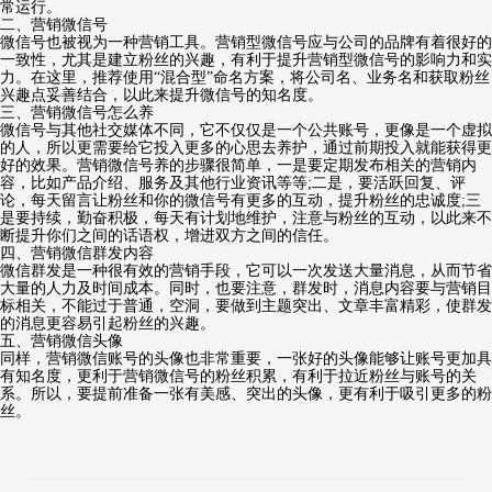
常运行。
二、营销微信号
微信号也被视为一种营销工具。营销型微信号应与公司的品牌有着很好的
一致性，尤其是建立粉丝的兴趣，有利于提升营销型微信号的影响力和实
力。在这里，推荐使用“混合型”命名方案，将公司名、业务名和获取粉丝
兴趣点妥善结合，以此来提升微信号的知名度。
三、营销微信号怎么养
微信号与其他社交媒体不同，它不仅仅是一个公共账号，更像是一个虚拟
的人，所以更需要给它投入更多的心思去养护，通过前期投入就能获得更
好的效果。营销微信号养的步骤很简单，一是要定期发布相关的营销内
容，比如产品介绍、服务及其他行业资讯等等;二是，要活跃回复、评
论，每天留言让粉丝和你的微信号有更多的互动，提升粉丝的忠诚度;三
是要持续，勤奋积极，每天有计划地维护，注意与粉丝的互动，以此来不
断提升你们之间的话语权，增进双方之间的信任。
四、营销微信群发内容
微信群发是一种很有效的营销手段，它可以一次发送大量消息，从而节省
大量的人力及时间成本。同时，也要注意，群发时，消息内容要与营销目
标相关，不能过于普通，空洞，要做到主题突出、文章丰富精彩，使群发
的消息更容易引起粉丝的兴趣。
五、营销微信头像
同样，营销微信账号的头像也非常重要，一张好的头像能够让账号更加具
有知名度，更利于营销微信号的粉丝积累，有利于拉近粉丝与账号的关
系。所以，要提前准备一张有美感、突出的头像，更有利于吸引更多的粉
丝。