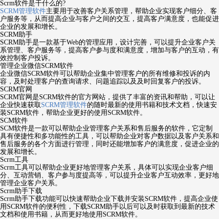
Scrm软件是干什么的?
SCRM管理软件
主要用于改善客户关系管理，帮助企业实现客户细分、客
户服务等，从而提高企业与客户之间的交互，提高客户满意度，也能促进
企业的发展和增长。
SCRM助手
SCRM助手是一款基于Web的管理应用，设计完善，可以提升企业客户关
系管理、客户服务等，提高客户参与度和满意度，增加与客户的互动，有
效控制客户投诉。
管理企业微信SCRM软件
企业微信SCRM软件可以帮助企业集中管理客户的所有维修和投诉的内
容，及时处理客户的查询请求、问题追踪以及及时回复客户的投诉。
SCRM官网
SCRM官网是SCRM软件的官方网站，提供了丰富的资讯和帮助，可以让
企业快速获取
SCRM管理软件
的随时最新的使用书籍和技术文档，快速安
装SCRM软件，帮助企业更好的使用SCRM软件。
SCM软件
SCM软件是一款可以帮助企业管理客户关系和售后服务的软件，它定制
具有便捷性和多功能性的工具，可以帮助企业对客户数据以及客户关系和
售后服务的各个方面进行管理，同时还能增加客户的满意度，促进企业的
发展和增长。
Scrm工具
Scrm工具可以帮助企业更好地管理客户关系，具体可以实现企业客户细
分、互动营销、客户参与度提高等，可以提升企业客户互动效率，更好地
管理企业客户关系。
Scrm助手下载
Scrm助手下载功能可以快速帮助企业下载并安装SCRM软件，提高企业使
用SCRM软件的便利性，下载SCRM助手以后可以及时获取到最新的技术
文档和使用书籍，从而更好地使用SCRM软件。