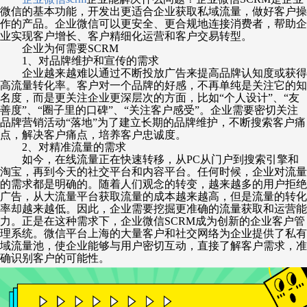
微信的基本功能，开发出更适合企业获取私域流量，做好客户操
作的产品。企业微信可以更安全、更合规地连接消费者，帮助企
业实现客户增长、客户精细化运营和客户交易转型。
企业为何需要
SCRM
1、对品牌维护和宣传的需求
企业越来越难以通过不断投放广告来提高品牌认知度或获得
高流量转化率。客户对一个品牌的好感，不再单纯是关注它的知
名度，而是更关注企业更深层次的方面，比如
“
个人设计
”
、
“
友
善度
”
、
“
圈子里的口碑
”
、
“
关注客户感受
”
。企业需要密切关注
品牌营销活动
“
落地
”
为了建立长期的品牌维护，不断搜索客户痛
点，解决客户痛点，培养客户忠诚度。
2、对精准流量的需求
如今，在线流量正在快速转移，从
PC从门户到搜索引擎和
淘宝，再到今天的社交平台和内容平台。任何时候，企业对流量
的需求都是明确的。随着人们观念的转变，越来越多的用户拒绝
广告，从大流量平台获取流量的成本越来越高，但是流量的转化
率却越来越低。因此，企业需要挖掘更准确的流量获取和运营能
力。正是在这种需求下，企业微信SCRM成为创新的企业客户管
理系统。微信平台上海的大量客户和社交网络为企业提供了私有
域流量池，使企业能够与用户密切互动，直接了解客户需求，准
确识别客户的可能性。