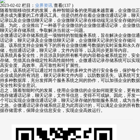
2023-02-02
栏目：
业界资讯
查看(137 )
随着智能移动技术的发展，各种智能设备的使用越来越普遍，企业微信正
逐步成为重要的工作通讯工具。但是仍然存在着企业微信通话记录，聊天
记录以及企业微信聊天记录，企业微聊天记录在移动端无法安全存储的问
题。为此，企业推出了一种基于企业微信的企业微信通话记录，企业微信
聊天记录存储系统，争取解决当前这一问题。
企微通话记录存储系统是一项独特的智能服务系统，旨在解决企业微信通
话记录，聊天记录及企业微信聊天记录，企业微聊天记录的安全存储问
题。该系统支持企业账号下的所有企业微信帐号数据的实时采集和永久存
储，包括通话记录，聊天记录，文件内容等，以及同步更新等内容。
该系统具备安全性，并且涉及到的所有帐号的内容都会被系统监控，安全
存储。凭借其自身稳定性和高性能特性，企微通话记录存储系统可以实现
高安全度、高效率、高可靠性和可扩展性。
此外，该系统还可以通过对当前帐号的多种文件进行安全备份，保护每个
企业成员的所有消息，聊天记录和文件内容，以防数据丢失。该系统可支
持多种数据库，充分发挥两个服务系统之间的协作，可以加强企业的数据
安全性和安全意识。
总之，随着智能时代的发展，使用企业微信的企业如何能更安全，更有效
地存储通话记录，聊天记录，文件等信息，变得不可或缺。因此，开发一
个可以实现企业微信通话记录，聊天记录存储的智能服务系统，成为当务
之急。企微通话记录存储系统正是为此而设计的，可以满足企业的所有数
据存储需求，保障企业信息安全，实现企业高效运行。