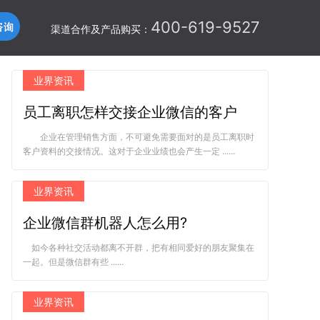
400-619-9527
渠道合作及产品购买：
业界资讯
员工离职怎样交接企业微信的客户
企业在管理销售方面，不可避免需要面对的是员工离职时
客户资料的交接情况。这对于企业业绩也会产生一定 ......
业界资讯
企业微信群机器人怎么用?
如今各种社交活动都离不开群，把有相同爱好的朋友聚集在
一起。但是微信群有些 ......
业界资讯