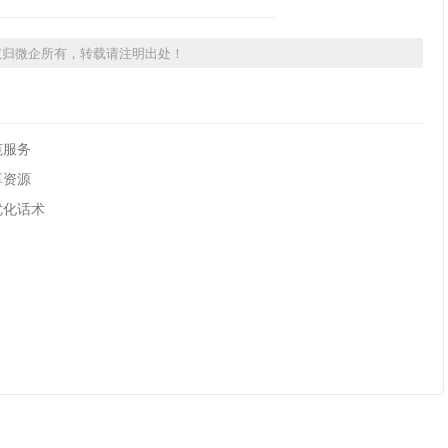
权归微企所有，转载请注明出处！
范服务
享资源
优化话术