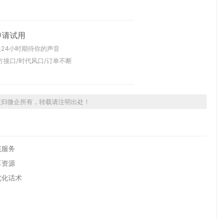
申请试用
24小时期待你的声音
方接口/时代风口/订单不断
权归微企所有，转载请注明出处！
范服务
享资源
优化话术