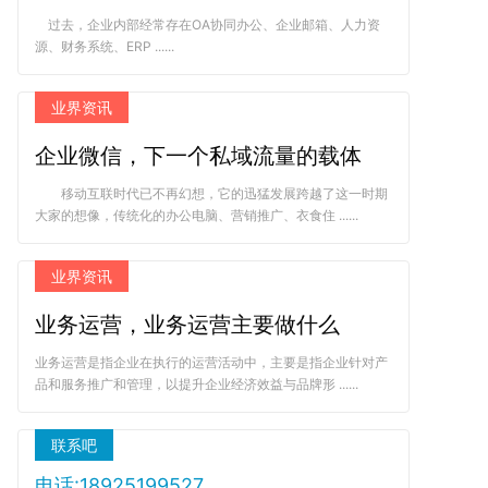
过去，企业内部经常存在OA协同办公、企业邮箱、人力资
源、财务系统、ERP ......
业界资讯
企业微信，下一个私域流量的载体
移动互联时代已不再幻想，它的迅猛发展跨越了这一时期
大家的想像，传统化的办公电脑、营销推广、衣食住 ......
业界资讯
业务运营，业务运营主要做什么
业务运营是指企业在执行的运营活动中，主要是指企业针对产
品和服务推广和管理，以提升企业经济效益与品牌形 ......
联系吧
电话:18925199527