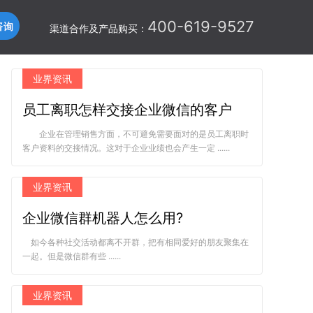
400-619-9527
渠道合作及产品购买：
业界资讯
员工离职怎样交接企业微信的客户
企业在管理销售方面，不可避免需要面对的是员工离职时
客户资料的交接情况。这对于企业业绩也会产生一定 ......
业界资讯
企业微信群机器人怎么用?
如今各种社交活动都离不开群，把有相同爱好的朋友聚集在
一起。但是微信群有些 ......
业界资讯