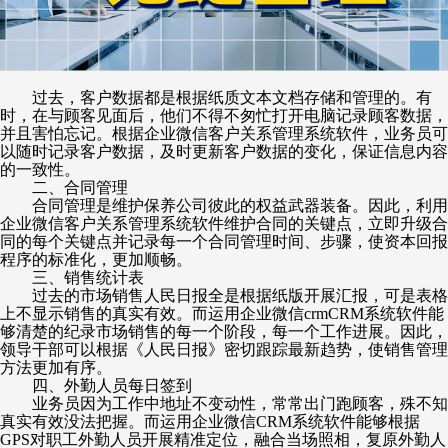
过去，客户数据都是根据纸质文本文档存储和管理的。有
时，在与顾客见面后，他们不得不匆忙打开电脑记录顾客数据，
并且害怕忘记。根据企业微信客户关系管理系统软件，业务员可
以随时记录客户数据，及时更新客户数据的变化，保证信息内容
的一致性。
二、合同管理
合同管理是维护保养公司彼此的权益武器装备。因此，利用
企业微信客户关系管理系统软件维护合同的关键点，立即升级合
同的每个关键点并记录每一个合同管理时间、步骤，使资本回报
程序的标准化，更加顺畅。
三、销售统计表
过去的市场销售人民日报全是根据纸版开展汇报，可是表格
上不显示销售的真实有效。而运用企业微信
crmCRM系统软件能
够清楚的纪录市场销售的每一个阶段，每一个工作进展。因此，
领导干部可以根据《人民日报》密切跟踪最新趋势，使销售管理
方法更加有序。
四、外勤人员每日签到
业务员因为工作中地址不变动性，常常出门跑顾客，殊不知
真实有效没法把握。而运用企业微信
CRM系统软件能够根据
GPS对职工外勤人员开展精准定位，融合当场照相，复原外勤人