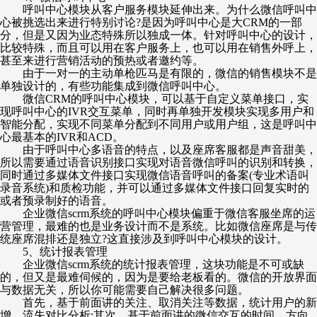
呼叫中心模块从客户服务模块延伸出来。为什么微信呼叫中
心被挑选出来进行特别讨论
?是因为呼叫中心是大CRM的一部
分，但是又因为业态特殊所以独成一体。针对呼叫中心的设计，
比较特殊，而且可以用在客户服务上，也可以用在销售外呼上，
甚至来进行营销活动的预热或者邀约等。
由于一对一的主动单枪匹马是有限的，微信的销售模块不是
单独设计的，有些功能集成到微信呼叫中心。
微信
CRM的呼叫中心模块，可以基于自定义菜单接口，实
现呼叫中心的IVR交互菜单，同时再单独开发模块实现多用户和
智能分配，实现不同菜单分配到不同用户或用户组，这是呼叫中
心最基本的IVR和ACD。
由于呼叫中心多语音的特点，以及座席客服都是声音甜美，
所以需要通过语音识别接口实现对语音微信呼叫的识别和转换，
同时通过多媒体文件接口实现微信语音呼叫的备案
(专业术语叫
录音系统)和质检功能，并可以通过多媒体文件接口回复实时的
或者预录制好的语音。
企业微信
scrm系统的呼叫中心模块偏重于微信客服坐席的运
营管理，最难的也是业务设计而不是系统。比如微信座席是与传
统座席混排还是独立?这直接涉及到呼叫中心模块的设计。
5、统计报表管理
企业微信
scrm系统的统计报表管理，这块功能是不可或缺
的，但又是最难伺候的，因为是要给老板看的。微信的开放界面
与数据无关，所以你可能需要自己解决很多问题。
首先，基于前面讲的关注、取消关注等数据，统计用户的新
增、流失对比分析
;其次，基于前面讲的微信交互的时间、方向