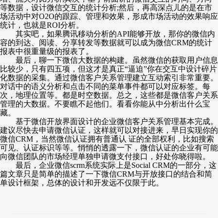
等数据，设计微信交互的统计分析;然后，再高深点儿的是在市
场活动中对O2O的跟踪、管理和效果，形成市场活动的效果响应
统计，也就是ROI分析。
其实吧，如果腾讯移动分析的
API能够开放，那你的微信内
容的到达、阅读、分享转发等数据就可以成为微信CRM的统计
报表中很重量级的报表了。
最后，聊一下微信大数据的构建。虽然微信的获取用户信息
比较少，只有四五项，但这才是真正
“
逼迫
”
你在交互中设计碎片
化数据的采集。通过微信客户关系管理建立互动索引非常重要。
对话中的语义分析和点击不同的菜单事件都可以对应标签。每
次，地理位置等。都是时空数据。总之，这些都是微信客户关系
管理的大数据。不要瞧不起他们。看看你能从中分析出什么宝
藏。
基于微信开放界面设计的企业微信客户关系管理基本完成。
建议尽快去申请微信认证，这样就可以对接进来，早日实现你的
微信
CRM，当然微信认证拥有普通认 证的全部权利，比如搜索
可见、认证标识等等。悄悄的透露一下，微信认证的企业有可能
向微信团队的市场经理单独申请微支付接口，好处你晓得啦。
最后，企业微信
scrm系统实际上是Social CRM的一部分，这
篇文章只是简单的描述了一下微信CRM与开放接口的结合和简
单设计框架，总体的设计和开发远不仅限于此。