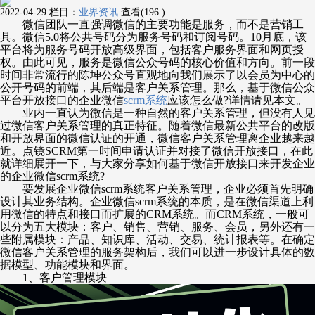
2022-04-29
栏目：
业界资讯
查看(196 )
微信团队一直强调微信的主要功能是服务，而不是营销工
具。微信
5.0将公共号码分为服务号码和订阅号码。10月底，该
平台将为服务号码开放高级界面，包括客户服务界面和网页授
权。由此可见，服务是微信公众号码的核心价值和方向。前一段
时间非常流行的陈坤公众号直观地向我们展示了以会员为中心的
公开号码的前端，其后端是客户关系管理。那么，基于微信公众
平台开放接口的企业微信
scrm系统
应该怎么做?详情请见本文。
业内一直认为微信是一种自然的客户关系管理，但没有人见
过微信客户关系管理的真正特征。随着微信最新公共平台的改版
和开放界面的微信认证的开通，微信客户关系管理离企业越来越
近。点镜
SCRM第一时间申请认证并对接了微信开放接口，在此
就详细展开一下，与大家分享如何基于微信开放接口来开发企业
的企业微信scrm系统?
要发展企业微信
scrm系统客户关系管理，企业必须首先明确
设计其业务结构。企业微信scrm系统的本质，是在微信渠道上利
用微信的特点和接口而扩展的CRM系统。而CRM系统，一般可
以分为五大模块：客户、销售、营销、服务、会员，另外还有一
些附属模块：产品、知识库、活动、交易、统计报表等。在确定
微信客户关系管理的服务架构后，我们可以进一步设计具体的数
据模型、功能模块和界面。
1、客户管理模块