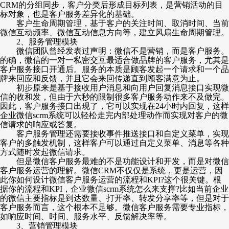
CRM的分组同步，客户分类后形成目标列表，是营销活动的目
标对象，也是客户服务差异化的基础。
客户生命周期管理，基于客户的关注时间、取消时间、当前
微信互动频率、微信互动信息方向等，建立风扇生命周期管理。
2、服务管理模块
微信团队曾经发表过声明：微信不是营销，而是客户服务。
的确，微信的一对一私密交互最适合做品牌的客户服务，尤其是
客户服务接口开通后。服务的本质是顾客发起一个请求和一个品
牌来回应和反馈，并且它会来回传递直到顾客满意为止。
初步原来是基于接收用户消息和向用户回复消息接口实现微
信的收和发，但由于六秒的限制很多客户服务动作来不及做完。
因此，客户服务接口出现了，它可以实现在
24小时内回复，这样
企业微信scrm系统可以轻松走完内部处理动作而实现对客户的微
信请求的响应或答复。
客户服务管理还需要接收事件推送接口和自定义菜单，实现
客户的多触发机制，这样客户可以通过自定义菜单、消息等各种
方式随时发起微信请求。
但是微信客户服务最难的不是功能设计和开发，而是对微信
客户服务运营的理解。微信
CRM不仅仅是系统，更是运营，因
此你如何设计微信客户服务运营的流程和KPI?这个很关键。根
据你的流程和KPI，企业微信scrm系统怎么来支撑?比如当前企业
的微信主要指标是到达数量、打开率、转发分享率等，但是对于
客户服务而言，这个根本不足够。微信客户服务需要专业指标，
如响应时间、时间、服务水平、反馈解决率等。
3、营销管理模块