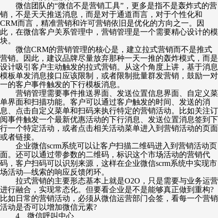
微信团队的
“
微信不是营销工具
”
，更多是指不是轰炸式的营
销，不是天天推送消息，而是对于通道而言，对于个性化和
CRM而言，精准营销和许可营销依旧是优化的方向之一。因
此，在微信客户关系管理中，营销管理是一个需要精心设计的模
块。
微信
CRM的营销管理的核心是，建立拉式营销而不是推式
营销。因此，建议品牌尽量放弃那种一天一推的轰炸模式，而是
设计吸引客户主动触发的拉式营销。从这个角度上讲，基于消息
模板单发消息接口应该限制，或者限制批量群发营销，鼓励一对
一的客户事件触发的下行模板消息。
营销管理需要事件推送界面、发送位置信息界面、自定义菜
单界面和扫描功能。客户可以通过客户触发的时间、发送的消
息、点击自定义菜单和扫码来执行特定的营销活动。比如关注订
阅事件触发一个最新优惠活动的下行消息、发送位置消息签到下
行一个特定活动，或者点击相关活动菜单进入到营销活动的页面
或者链接。
企业微信
scrm系统可以让客户扫描二维码进入到营销活动页
面。还可以通过带参数的二维码，标识这个市场活动的营销代
码，客户扫码可以识别来源，这样在企业微信scrm系统中实现市
场活动
—
线索的响应反馈闭环。
拉式营销的主要形态基本上就是
O2O，只是需要与业务运营
进行融合，实现常态化。但要看企业是不是能够真正做到重构?
比如日常的营销活动，必须从微信运营部门会签，看每一个营销
活动是否可以增加微信元素?
4、微信呼叫中心