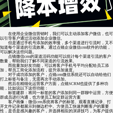
在使用企业微信营销时，我们可以主动添加客户微信，也可
以引导客户通过活动添加企业微信。
但是通过手机号添加的效率慢，多个渠道进行引流时，又不
知道每个渠道的引流效果。通过点镜企业微信
crm软件的功能，
可以解决这些问题。
点镜微信
crm的渠道活码功能可以统计每个渠道引流的客户
数量，帮助我们了解不同渠道的引流效果。
而批量加好友功能，可以将客户手机号平均分配给员工添
加，帮员工简化添加流程，提升添加速度。
对于成功添加的客户，点镜
crm微信系统还可以自动给他们
打上标签与备注，无需再次手动添加。
然后在精细化运营客户方面，点镜
SCRM也提供了多种功
能，比如说以下这些功能：
标签建群：将同一标签的客户添加到同一群聊中运营，方便
群成员进行沟通，也方便员工制定群运营方案
客户画像：微信
crm系统将客户的标签、观看直播记录、打
开文件记录都展示到侧边栏中。方便员工快速判断客户的重要
性，是否是感兴趣的客户，并选择相应的演讲技巧，为客户提供