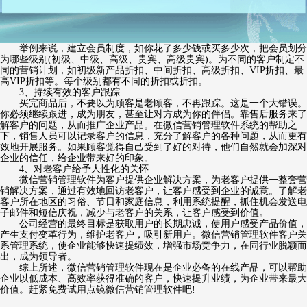
举例来说，建立会员制度，如你花了多少钱或买多少次，把会员划分
为哪些级别(初级、中级、高级、贵宾、高级贵宾)。为不同的客户制定不
同的营销计划，如初级新产品折扣、中间折扣、高级折扣、VIP折扣、最
高VIP折扣等。每个级别都有不同的折扣或折扣。
3、持续有效的客户跟踪
买完商品后，不要以为顾客是老顾客，不再跟踪。这是一个大错误。
你必须继续跟进，成为朋友，甚至让对方成为你的伴侣。靠售后服务来了
解客户的问题，从而推广企业产品。在微信营销管理软件系统的帮助之
下，销售人员可以记录客户的信息，充分了解客户的各种问题，从而更有
效地开展服务。如果顾客觉得自己受到了好的对待，他们自然就会加深对
企业的信任，给企业带来好的印象。
4、对老客户给予人性化的关怀
微信营销管理软件为客户提供企业解决方案，为老客户提供一整套营
销解决方案，通过有效地回访老客户，让客户感受到企业的诚意。了解老
客户所在地区的习俗、节日和家庭信息，利用系统提醒，抓住机会发送电
子邮件和短信庆祝，减少与老客户的关系，让客户感受到价值。
公司经营的最终目标是获取用户的长期忠诚，使用户感受产品价值，
产生支付变革行为，维护老客户，吸引新用户。微信营销管理软件客户关
系管理系统，使企业能够快速提绩效，增强市场竞争力，在同行业脱颖而
出，成为领导者。
综上所述，微信营销管理软件现在是企业必备的在线产品，可以帮助
企业以低成本、高效率获得准确的客户，快速提升业绩，为企业带来最大
价值。赶紧免费试用点镜微信营销管理软件吧!