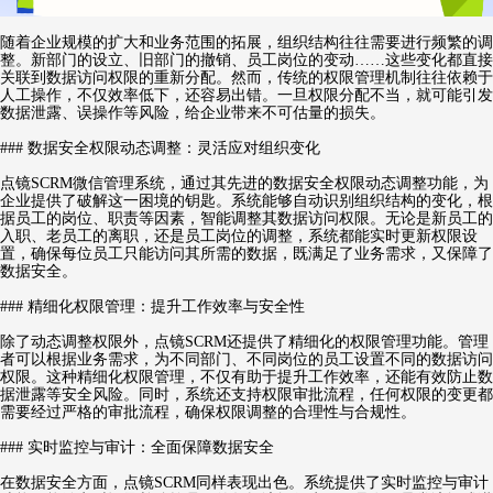
随着企业规模的扩大和业务范围的拓展，组织结构往往需要进行频繁的调
整。新部门的设立、旧部门的撤销、员工岗位的变动……这些变化都直接
关联到数据访问权限的重新分配。然而，传统的权限管理机制往往依赖于
人工操作，不仅效率低下，还容易出错。一旦权限分配不当，就可能引发
数据泄露、误操作等风险，给企业带来不可估量的损失。
### 数据安全权限动态调整：灵活应对组织变化
点镜SCRM微信管理系统，通过其先进的数据安全权限动态调整功能，为
企业提供了破解这一困境的钥匙。系统能够自动识别组织结构的变化，根
据员工的岗位、职责等因素，智能调整其数据访问权限。无论是新员工的
入职、老员工的离职，还是员工岗位的调整，系统都能实时更新权限设
置，确保每位员工只能访问其所需的数据，既满足了业务需求，又保障了
数据安全。
### 精细化权限管理：提升工作效率与安全性
除了动态调整权限外，点镜SCRM还提供了精细化的权限管理功能。管理
者可以根据业务需求，为不同部门、不同岗位的员工设置不同的数据访问
权限。这种精细化权限管理，不仅有助于提升工作效率，还能有效防止数
据泄露等安全风险。同时，系统还支持权限审批流程，任何权限的变更都
需要经过严格的审批流程，确保权限调整的合理性与合规性。
### 实时监控与审计：全面保障数据安全
在数据安全方面，点镜SCRM同样表现出色。系统提供了实时监控与审计