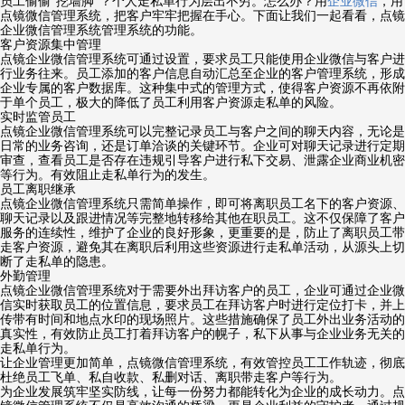
员工偷偷“挖墙脚”？个人走私单行为层出不穷。怎么办？用
企业微信
，用
点镜微信管理系统，把客户牢牢把握在手心。下面让我们一起看看，点镜
企业微信管理系统管理系统的功能。
客户资源集中管理
点镜企业微信管理系统可通过设置，要求员工只能使用企业微信与客户进
行业务往来。员工添加的客户信息自动汇总至企业的客户管理系统，形成
企业专属的客户数据库。这种集中式的管理方式，使得客户资源不再依附
于单个员工，极大的降低了员工利用客户资源走私单的风险。
实时监管员工
点镜企业微信管理系统可以完整记录员工与客户之间的聊天内容，无论是
日常的业务咨询，还是订单洽谈的关键环节。企业可对聊天记录进行定期
审查，查看员工是否存在违规引导客户进行私下交易、泄露企业商业机密
等行为。有效阻止走私单行为的发生。
员工离职继承
点镜企业微信管理系统只需简单操作，即可将离职员工名下的客户资源、
聊天记录以及跟进情况等完整地转移给其他在职员工。这不仅保障了客户
服务的连续性，维护了企业的良好形象，更重要的是，防止了离职员工带
走客户资源，避免其在离职后利用这些资源进行走私单活动，从源头上切
断了走私单的隐患。
外勤管理
点镜企业微信管理系统对于需要外出拜访客户的员工，企业可通过企业微
信实时获取员工的位置信息，要求员工在拜访客户时进行定位打卡，并上
传带有时间和地点水印的现场照片。这些措施确保了员工外出业务活动的
真实性，有效防止员工打着拜访客户的幌子，私下从事与企业业务无关的
走私单行为。
让企业管理更加简单，
点镜微信管理系统，有效管控员工工作轨迹，彻底
杜绝员工飞单、私自收款、私删对话、离职带走客户等行为。
为企业发展筑牢坚实防线，让每一份努力都能转化为企业的成长动力。
点