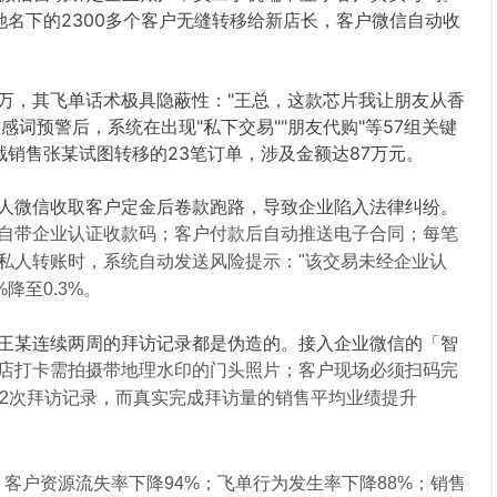
名下的2300多个客户无缝转移给新店长，客户微信自动收
万，其飞单话术极具隐蔽性："王总，这款芯片我让朋友从香
感词预警后，系统在出现"私下交易""朋友代购"等57组关键
销售张某试图转移的23笔订单，涉及金额达87万元。
人微信收取客户定金后卷款跑路，导致企业陷入法律纠纷。
自带企业认证收款码；
客户付款后自动推送电子合同；
每笔
私人转账时，系统自动发送风险提示："该交易未经企业认
降至0.3%。
王某连续两周的拜访记录都是伪造的。接入企业微信的「智
店打卡需拍摄带地理水印的门头照片；
客户现场必须扫码完
32次拜访记录，而真实完成拜访量的销售平均业绩提升
：
客户资源流失率下降94%；
飞单行为发生率下降88%；
销售