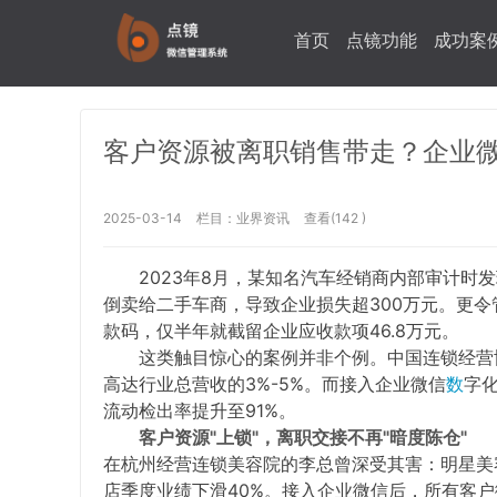
首页
点镜功能
成功案
客户资源被离职销售带走？企业
2025-03-14
栏目：
业界资讯
查看(142 )
2023年8月，某知名汽车经销商内部审计时
倒卖给二手车商，导致企业损失超300万元。更
款码，仅半年就截留企业应收款项46.8万元。
这类触目惊心的案例并非个例。中国连锁经营
高达行业总营收的3%-5%。而接入
企业微信
数
字
流动检出率提升至91%。
客户资源"上锁"，离职交接不再"暗度陈仓"
在杭州经营连锁美容院的李总曾深受其害：明星美容
店季度业绩下滑40%。接入企业微信后，所有客