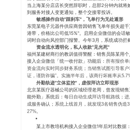
当上海某分店店长突然辞职时，总部2分钟内就将她
到服务对接人变更通知，整个交接零投诉。
敏感操作自动"踩刹车"，飞单行为无处遁形
东莞某电子元器件供应商曾因销售飞单年损失超千
港带，价格比公司低15%"。启用企业微信的会话敏
词时自动向风控部门报警。今年3月，系统成功拦截
资金流水透明化，私人收款"见光死"
福州某建材商行的教训值得警醒：销售员陈某用个
接入企业微信「统一收付款」功能后：
所有报价单
资金流向实时同步财务系统；
当销售试图引导客户
证，谨防诈骗"。实施半年后，该商行坏账率从5.7%
外勤轨迹"立体监控"，虚假拜访立即现形
北京某医疗器械公司的区域经理老周，曾发现销售
能外勤」系统后：
每日自动生成拜访导航路线；
进
成服务确认；
系统上线首月，就发现3名销售伪造
27%。
某上市教培机构接入企业微信1年后对比数据