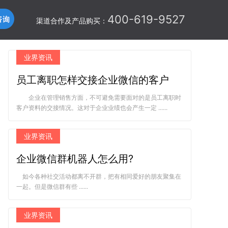
400-619-9527
渠道合作及产品购买：
业界资讯
员工离职怎样交接企业微信的客户
企业在管理销售方面，不可避免需要面对的是员工离职时
客户资料的交接情况。这对于企业业绩也会产生一定 ......
业界资讯
企业微信群机器人怎么用?
如今各种社交活动都离不开群，把有相同爱好的朋友聚集在
一起。但是微信群有些 ......
业界资讯