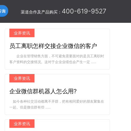
400-619-9527
渠道合作及产品购买：
业界资讯
员工离职怎样交接企业微信的客户
企业在管理销售方面，不可避免需要面对的是员工离职时
客户资料的交接情况。这对于企业业绩也会产生一定 ......
业界资讯
企业微信群机器人怎么用?
如今各种社交活动都离不开群，把有相同爱好的朋友聚集在
一起。但是微信群有些 ......
业界资讯