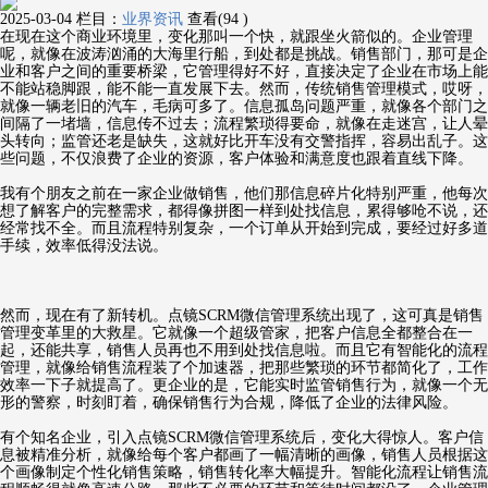
2025-03-04
栏目：
业界资讯
查看(94 )
在现在这个商业环境里，变化那叫一个快，就跟坐火箭似的。企业管理
呢，就像在波涛汹涌的大海里行船，到处都是挑战。销售部门，那可是企
业和客户之间的重要桥梁，它管理得好不好，直接决定了企业在市场上能
不能站稳脚跟，能不能一直发展下去。然而，传统销售管理模式，哎呀，
就像一辆老旧的汽车，毛病可多了。信息孤岛问题严重，就像各个部门之
间隔了一堵墙，信息传不过去；流程繁琐得要命，就像在走迷宫，让人晕
头转向；监管还老是缺失，这就好比开车没有交警指挥，容易出乱子。这
些问题，不仅浪费了企业的资源，客户体验和满意度也跟着直线下降。
我有个朋友之前在一家企业做销售，他们那信息碎片化特别严重，他每次
想了解客户的完整需求，都得像拼图一样到处找信息，累得够呛不说，还
经常找不全。而且流程特别复杂，一个订单从开始到完成，要经过好多道
手续，效率低得没法说。
然而，现在有了新转机。点镜SCRM微信管理系统出现了，这可真是销售
管理变革里的大救星。它就像一个超级管家，把客户信息全都整合在一
起，还能共享，销售人员再也不用到处找信息啦。而且它有智能化的流程
管理，就像给销售流程装了个加速器，把那些繁琐的环节都简化了，工作
效率一下子就提高了。更企业的是，它能实时监管销售行为，就像一个无
形的警察，时刻盯着，确保销售行为合规，降低了企业的法律风险。
有个知名企业，引入点镜SCRM微信管理系统后，变化大得惊人。客户信
息被精准分析，就像给每个客户都画了一幅清晰的画像，销售人员根据这
个画像制定个性化销售策略，销售转化率大幅提升。智能化流程让销售流