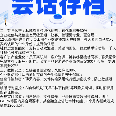
二、客户运营：私域流量精细化运营，转化率提升30%
企业微信与微信生态无缝互通，让客户管理更专业、更合规：
12
亿微信用户直连：员工用企业微信添加客户微信，聊天界面自动展示
实名认证的企业身份，提升信任感。
社群运营智能化：支持自动欢迎语、关键词回复、群发助手等功能，千人
社群也可实现精准互动。
客户资产企业化：员工离职时，客户资源一键转移至接替同事，聊天记录
完整留存，服务不断档。某零售品牌通过企业微信沉淀300万会员，复购
率提升27%。
三、数据安全：全链路合规管控，风险降低80%
企业微信提供从沟通到存储的全生命周期安全保障：
信息传输加密：聊天内容、文件传输采用银行级加密技术，防止数据泄
露。
敏感行为监控：AI自动识别“飞单”“私下转账”等风险关键词，实时预警并
留存证据链。
合规审计留痕：消息记录、文件操作、登录日志等数据可追溯，满足
GDPR等国内外合规要求。某金融企业借助审计功能，3个月内拦截违规
操作1200余次。