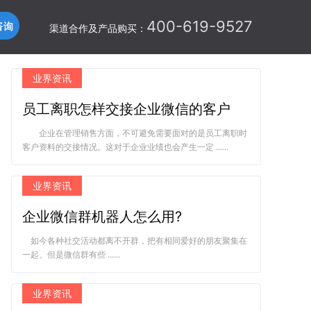
400-619-9527
渠道合作及产品购买：
业界资讯
员工离职怎样交接企业微信的客户
企业在管理销售方面，不可避免需要面对的是员工离职时
客户资料的交接情况。这对于企业业绩也会产生一定 ......
业界资讯
企业微信群机器人怎么用?
如今各种社交活动都离不开群，把有相同爱好的朋友聚集在
一起。但是微信群有些 ......
业界资讯