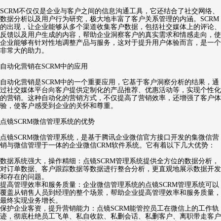
SCRM不仅仅是企业与客户之间的信息沟通工具，它还结合了社交网络、
数据分析以及用户行为研究，极大地丰富了客户关系管理的内涵。SCRM
的出现，让企业能够从多个渠道收集客户数据，包括社交媒体上的评论、
反馈以及用户生成的内容，帮助企业洞察客户的真实需求和情感走向，使
企业能够有针对性地调整产品与服务，这对于提升用户体验而言，是一个
非常大的助力。
自动化营销在SCRM中的应用
自动化营销是SCRM中的一个重要应用，它基于客户洞察分析的结果，通
过社交媒体平台向客户提供定制化的产品推荐、优惠活动等，实现个性化
的营销。这种自动化的营销方式，不仅提高了营销效率，还增强了客户体
验，使客户感受到企业的关怀和尊重。
点镜SCRM微信管理系统的优势
点镜SCRM微信管理系统，是基于腾讯企业微信官方接口开发的集微信营
销与微信管理于一体的企业微信CRM软件系统。它有着以下几大优势：
数据系统强大，操作精细：点镜SCRM管理系统提供全方位的数据分析，
对订单数据、客户跟踪数据等数据进行整合分析，更直观地展示数据开发
和存在的问题。
提高管理效率和服务质量：企业微信管理系统的点镜SCRM管理系统可以
覆盖从销售人员到经理的整个场景，帮助企业提高管理效率和服务质量，
最终实现业务增长。
保护企业客资，提升营销能力：点镜SCRM能管控员工在微信上的工作轨
迹，彻底杜绝员工飞单、私自收款、私删会话、私删客户、离职带走客户