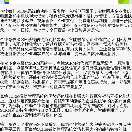
企业微信SCRM系统的功能丰富多样，包括但不限于：实时同步企业微信
电脑版和手机版聊天记录，确保信息无缝衔接；通讯录管理，方便企业快
速查找与联系客户；视频会议、企业支付、公费电话等功能，则进一步提
升了企业的办公效率与协作能力。此外，企业微信还支持转发微信聊天记
录、打卡、日报、审批等，全面覆盖企业日常运营需求。
企业微信SCRM系统的优势同样显著。它能够帮助企业精准定位目标客户
群体，实现个性化营销；通过数据分析与挖掘，洞察客户需求与行为模
式，为产品优化与营销策略制定提供有力支持；同时，企业微信SCRM系
统还能够强化企业与客户的互动与沟通，提升客户体验与满意度。
在众多企业微信SCRM系统中，点镜SCRM微信管理系统无疑是一颗璀璨
的明星。点镜SCRM是基于腾讯企业微信官方接口开发的集微信营销与微
信管理于一体的企业微信CRM软件系统。它不仅能够最大化利用企业微
信的营销功能，还能有效管控员工在微信上的工作轨迹，杜绝飞单、私自
收款、私删会话、私删客户、离职带走客户等潜在违规行为。这一功能对
于保护企业客资、维护企业利益具有重要意义。
点镜SCRM微信管理系统的优势还体现在其强大的数据分析与可视化能力
上。通过深度挖掘客户数据，点镜SCRM能够为企业提供详尽的客户画像
与行为分析，帮助企业更精准地把握市场动态与客户需求。同时，点镜
SCRM还支持多种营销自动化工具，如自动推送消息、智能客服等，进一
步提升企业的营销效率与客户体验。
综上所述，企业微信SCRM系统已成为企业营销与客户关系管理不可或缺
的重要工具。而点镜SCRM微信管理系统凭借其强大的功能与独特的优