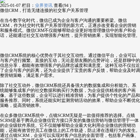
2025-01-07
栏目：
业界资讯
查看(94 )
微信CRM，打造无缝连接的社交客户关系管理
在当今数字化时代，微信已成为企业与客户沟通的重要桥梁。微信
CRM，作为社交时代客户关系管理的新方式，正逐步改变着企业的营销
和服务模式。微信CRM不仅能够帮助企业更好地管理微信中的客户和会
话，还能通过社交互动增强客户粘性，提升营销效果，实现智能化管理。
微信CRM系统的核心优势在于其社交互动性。通过微信平台，企业可以
与客户进行频繁、直接的互动，无论是朋友圈的点赞评论，还是群聊中的
信息分享，都能有效增强客户的品牌忠诚度和满意度。这种互动不仅拉近
了企业与客户的距离，还为企业提供了宝贵的客户反馈，帮助企业及时调
整营销策略，满足客户需求。
除了社交互动外，微信CRM系统还具备强大的数据集成和分析能力。系
统能够集成客户的社交数据和购买行为数据，为企业提供精准的客户画
像。基于这些数据，企业可以进行精准营销，为客户提供个性化的产品和
服务推荐。同时，系统还能实时监测营销活动的效果，帮助企业不断优化
策略，提高营销效率。
在众多微信CRM系统中，点镜SCRM无疑是一款值得推荐的选择。点镜
SCRM是基于腾讯企业微信官方接口开发的集微信营销与微信管理于一体
的企业级软件系统。它不仅能够帮助企业最大化利用企业微信的营销功
能，还能有效管控员工在微信上的工作轨迹，防止潜在违规行为的发生。
通过点镜SCRM，企业可以实现对客户信息的全面管理，包括客户画像、