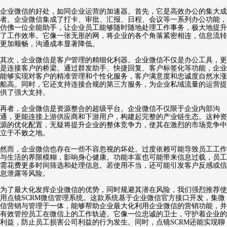
企业微信的好处，如同企业运营的加速器。首先，它是高效办公的集大成
者。企业微信集成了打卡、审批、汇报、日程、会议等一系列办公功能，
仿佛一位全能助手，让企业员工能够随时随地处理工作事务，极大地提升
了工作效率。它像一张无形的网，将企业的各个角落紧密相连，信息流转
更加顺畅，沟通成本显著降低。
其次，企业微信是客户管理的精细化利器。企业微信不仅是办公工具，更
是连接客户的桥梁。通过群发助手、快捷回复、客户标签化等功能，企业
能够实现对客户的精准管理和个性化服务，客户满意度和忠诚度自然水涨
船高。同时，它还支持连接合规的第三方服务，为企业私域流量的运营提
供了强大支持。
再者，企业微信是资源整合的超级平台。企业微信不仅限于企业内部沟
通，更能连接上游供应商和下游用户，构建起完整的产业链生态。这种资
源的优化配置，无疑将提升企业的整体竞争力，使其在激烈的市场竞争中
立于不败之地。
然而，企业微信也存在一些不容忽视的坏处。过度依赖可能导致员工工作
与生活的界限模糊，影响身心健康。功能丰富也可能带来信息过载，员工
需花费更多时间筛选和处理信息。若使用不当，还可能引发客户反感或信
息泄露等风险。
为了最大化发挥企业微信的优势，同时规避其潜在风险，我们强烈推荐使
用点镜SCRM微信管理系统。这款系统基于企业微信官方接口开发，集微
信营销与管理于一体，能够帮助企业最大化利用企业微信的营销功能，并
有效管控员工在微信上的工作轨迹。它像一位忠诚的卫士，守护着企业的
利益，防止员工损害公司利益的行为发生。同时，点镜SCRM还能实现聊