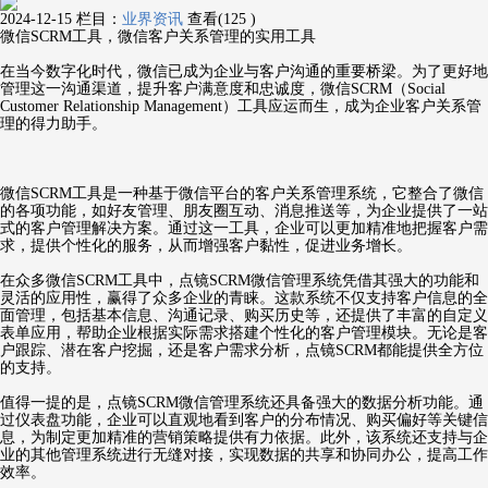
2024-12-15
栏目：
业界资讯
查看(125 )
微信SCRM工具，微信客户关系管理的实用工具
在当今数字化时代，微信已成为企业与客户沟通的重要桥梁。为了更好地
管理这一沟通渠道，提升客户满意度和忠诚度，微信SCRM（Social
Customer Relationship Management）工具应运而生，成为企业客户关系管
理的得力助手。
微信SCRM工具是一种基于微信平台的客户关系管理系统，它整合了微信
的各项功能，如好友管理、朋友圈互动、消息推送等，为企业提供了一站
式的客户管理解决方案。通过这一工具，企业可以更加精准地把握客户需
求，提供个性化的服务，从而增强客户黏性，促进业务增长。
在众多微信SCRM工具中，点镜SCRM微信管理系统凭借其强大的功能和
灵活的应用性，赢得了众多企业的青睐。这款系统不仅支持客户信息的全
面管理，包括基本信息、沟通记录、购买历史等，还提供了丰富的自定义
表单应用，帮助企业根据实际需求搭建个性化的客户管理模块。无论是客
户跟踪、潜在客户挖掘，还是客户需求分析，点镜SCRM都能提供全方位
的支持。
值得一提的是，点镜SCRM微信管理系统还具备强大的数据分析功能。通
过仪表盘功能，企业可以直观地看到客户的分布情况、购买偏好等关键信
息，为制定更加精准的营销策略提供有力依据。此外，该系统还支持与企
业的其他管理系统进行无缝对接，实现数据的共享和协同办公，提高工作
效率。