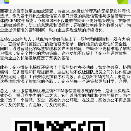
而要让这份高效更加如虎添翼，点镜SCRM微信管理系统无疑是您的理想
选择。作为基于腾讯企业微信官方接口开发的集微信营销与微信管理于一
体的CRM软件系统，点镜SCRM不仅能够帮助企业更好地管理员工在微信
上的敏感操作，防止信息泄露和误操作，还能通过智能化的数据分析，为
企业提供精准的营销洞察，助力企业实现业绩的持续增长。
点镜SCRM的加入，就像为企业微信装上了一双智慧的眼睛和一双有力的
手。它能够实时监控员工的微信聊天记录，确保信息的合规性和安全性；
同时，通过智能化的标签管理和客户画像构建，帮助企业更精准地了解客
户需求，制定个性化的营销策略。这些功能不仅提升了企业的运营效率，
更为企业的长远发展奠定了坚实的基础。
此外，企业微信电脑版还提供了丰富的协作办公功能，如文件共享、协同
编辑、任务管理和日程提醒等。这些功能不仅让团队成员之间的协作更加
紧密无间，也让工作变得更加有序和高效。而点镜SCRM的加入，更是为
这些功能增添了智能化的色彩，让企业的每一个决策都更加科学、合理。
总之，企业微信电脑版与点镜SCRM微信管理系统的结合，是企业实现高
效办公、提升竞争力的不二之选。它们以强大的功能和便捷的操作，为企
业打造了一个智慧、安全、高效的办公环境。在这里，高效办公不再是遥
不可及的梦想，而是触手可及的现实。