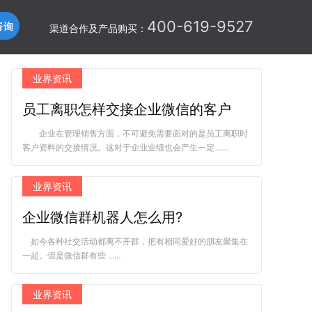
400-619-9527
渠道合作及产品购买：
业界资讯
员工离职怎样交接企业微信的客户
企业在管理销售方面，不可避免需要面对的是员工离职时
客户资料的交接情况。这对于企业业绩也会产生一定 ......
业界资讯
企业微信群机器人怎么用?
如今各种社交活动都离不开群，把有相同爱好的朋友聚集在
一起。但是微信群有些 ......
业界资讯