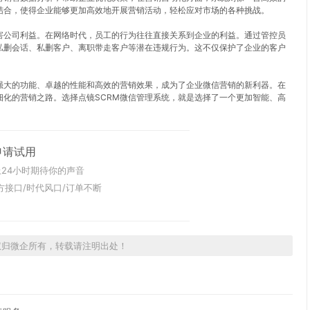
结合，使得企业能够更加高效地开展营销活动，轻松应对市场的各种挑战。
害公司利益。在网络时代，员工的行为往往直接关系到企业的利益。通过管控员
私删会话、私删客户、离职带走客户等潜在违规行为。这不仅保护了企业的客户
其强大的功能、卓越的性能和高效的营销效果，成为了企业微信营销的新利器。在
化的营销之路。选择点镜SCRM微信管理系统，就是选择了一个更加智能、高
申请试用
24小时期待你的声音
方接口/时代风口/订单不断
权归微企所有，转载请注明出处！