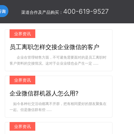
400-619-9527
渠道合作及产品购买：
业界资讯
员工离职怎样交接企业微信的客户
企业在管理销售方面，不可避免需要面对的是员工离职时
客户资料的交接情况。这对于企业业绩也会产生一定 ......
业界资讯
企业微信群机器人怎么用?
如今各种社交活动都离不开群，把有相同爱好的朋友聚集在
一起。但是微信群有些 ......
业界资讯