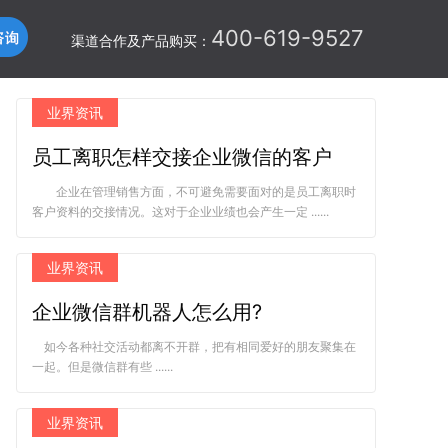
400-619-9527
渠道合作及产品购买：
业界资讯
员工离职怎样交接企业微信的客户
企业在管理销售方面，不可避免需要面对的是员工离职时
客户资料的交接情况。这对于企业业绩也会产生一定 ......
业界资讯
企业微信群机器人怎么用?
如今各种社交活动都离不开群，把有相同爱好的朋友聚集在
一起。但是微信群有些 ......
业界资讯