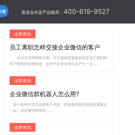
400-619-9527
渠道合作及产品购买：
业界资讯
员工离职怎样交接企业微信的客户
企业在管理销售方面，不可避免需要面对的是员工离职时
客户资料的交接情况。这对于企业业绩也会产生一定 ......
业界资讯
企业微信群机器人怎么用?
如今各种社交活动都离不开群，把有相同爱好的朋友聚集在
一起。但是微信群有些 ......
业界资讯