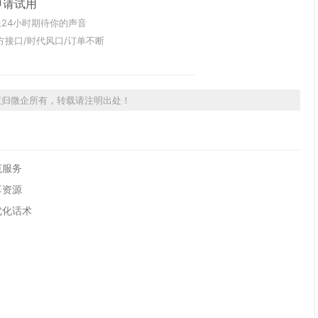
申请试用
24小时期待你的声音
方接口/时代风口/订单不断
权归微企所有，转载请注明出处！
范服务
享资源
优化话术