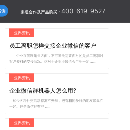
400-619-9527
渠道合作及产品购买：
业界资讯
员工离职怎样交接企业微信的客户
企业在管理销售方面，不可避免需要面对的是员工离职时
客户资料的交接情况。这对于企业业绩也会产生一定 ......
业界资讯
企业微信群机器人怎么用?
如今各种社交活动都离不开群，把有相同爱好的朋友聚集在
一起。但是微信群有些 ......
业界资讯