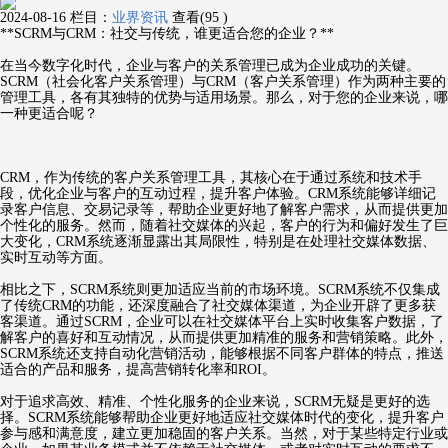
2024-08-16
栏目：
业界资讯
查看(95 )
**SCRM与CRM：社交与传统，谁更适合您的企业？**
在当今数字化时代，企业与客户的关系管理已成为企业成功的关键。
SCRM（社会化客户关系管理）与CRM（客户关系管理）作为两种主要的
管理工具，各有其独特的优势与适用场景。那么，对于您的企业来说，哪
一种更适合呢？
CRM，作为传统的客户关系管理工具，其核心在于通过系统和技术手
段，优化企业与客户的互动过程，提升客户体验。CRM系统能够详细记
录客户信息、交易记录等，帮助企业更好地了解客户需求，从而提供更加
个性化的服务。然而，随着社交媒体的兴起，客户的行为和偏好发生了巨
大变化，CRM系统逐渐显露出其局限性，特别是在处理社交媒体数据、
实时互动等方面。
相比之下，SCRM系统则更加适应当前的市场环境。SCRM系统不仅集成
了传统CRM的功能，还深度融合了社交媒体渠道，为企业开辟了更多获
客渠道。通过SCRM，企业可以在社交媒体平台上实时收集客户数据，了
解客户的喜好和互动情况，从而提供更加精准的服务和营销策略。此外，
SCRM系统还支持自动化营销活动，能够根据不同客户群体的特点，推送
适合的产品和服务，提高营销转化率和ROI。
对于追求高效、精准、个性化服务的企业来说，SCRM无疑是更好的选
择。SCRM系统能够帮助企业更好地适应社交媒体时代的变化，提升客户
参与感和满意度，建立更加稳固的客户关系。当然，对于某些特定行业或