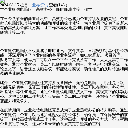
2024-08-15
栏目：
业界资讯
查看(146 )
**企业微信电脑版：高效办公，随时随地连接工作**
在当今快节奏的商业环境中，高效办公已成为企业持续发展的关键。企业
微信电脑版以其强大的功能和便捷的操作体验，为企业用户提供了前所未
有的高效办公解决方案，让工作不再受地点和时间的限制，真正实现随时
随地连接工作。
企业微信电脑版不仅集成了即时通讯、文件共享、日程安排等基础办公功
能，还深度融合了企业内部的各项业务流程，如CRM系统、项目管理、
财务审批等，使得员工可以在一个平台上完成所有工作，大大提高了工作
效率。通过企业微信，员工可以随时随地与同事、客户进行沟通交流，无
论是文字、语音还是视频会议，都能轻松实现，确保信息的及时传递和问
题的快速解决。
此外，企业微信电脑版还支持多设备同步，无论是电脑、手机还是平板，
都能无缝切换，保证工作的连续性和便捷性。员工可以在家中、办公室、
出差途中等任何地点，通过企业微信电脑版接入工作，实现真正的移动办
公。这种灵活的工作方式不仅提高了员工的工作效率，还增强了企业的应
变能力和竞争力。
在疫情期间，企业微信电脑版更是成为了企业远程办公的得力助手。通过
企业微信，企业可以迅速搭建起远程办公体系，确保员工在保障安全的前
提下，继续高效地完成工作任务。这种高效、便捷的办公方式，不仅帮助
企业度过了难关，还为企业未来的发展奠定了坚实的基础。