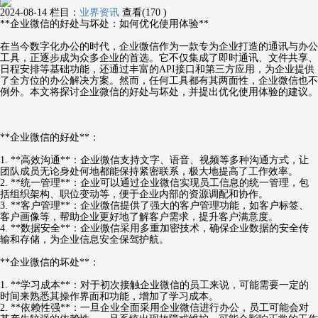
2024-08-14
栏目：
业界资讯
查看(170 )
**企业微信的好处与坏处：如何优化使用体验**
在当今数字化办公的时代，企业微信作为一款专为企业打造的通讯与办公
工具，正逐步成为众多企业的首选。它不仅集成了即时通讯、文件共享、
日程安排等基础功能，还通过丰富的API接口和第三方应用，为企业提供
了全方位的办公解决方案。然而，任何工具都有其两面性，企业微信也不
例外。本文将探讨企业微信的好处与坏处，并提出优化使用体验的建议。
**企业微信的好处**：
1. **高效沟通**：企业微信支持文字、语音、视频等多种沟通方式，让
团队成员无论身处何地都能保持紧密联系，极大地提高了工作效率。
2. **统一管理**：企业可以通过企业微信实现员工信息的统一管理，包
括组织架构、职位变动等，便于企业内部的资源调配和协作。
3. **客户管理**：企业微信提供了强大的客户管理功能，如客户标签、
客户画像等，帮助企业更好地了解客户需求，提升客户满意度。
4. **数据安全**：企业微信采用多重加密技术，确保企业数据的安全传
输和存储，为企业信息安全保驾护航。
**企业微信的坏处**：
1. **学习成本**：对于初次接触企业微信的员工来说，可能需要一定的
时间来熟悉其操作界面和功能，增加了学习成本。
2. **依赖性强**：一旦企业全面采用企业微信进行办公，员工可能会对