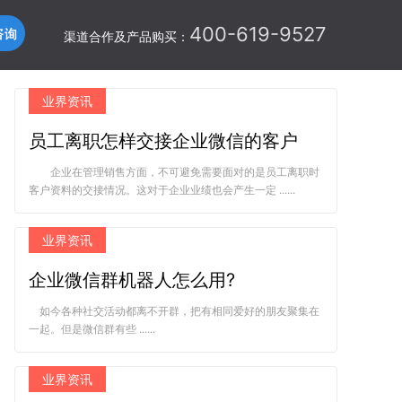
400-619-9527
渠道合作及产品购买：
业界资讯
员工离职怎样交接企业微信的客户
企业在管理销售方面，不可避免需要面对的是员工离职时
客户资料的交接情况。这对于企业业绩也会产生一定 ......
业界资讯
企业微信群机器人怎么用?
如今各种社交活动都离不开群，把有相同爱好的朋友聚集在
一起。但是微信群有些 ......
业界资讯