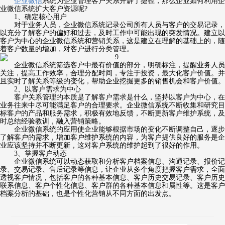
企业微信
系统为企业管理客户关系开辟了捷径，那么企业如何利用企
业微信系统扩大客户资源呢?
1、确定核心用户
对于业务人员，企业微信系统记录公司所有人员与客户的交易记录，
以充分了解客户的偏好和过去，及时工作中可能出现的突发情况。建立以
客户为中心的企业微信系统和营销关系，这是建立在理解的基础上的，随
着客户数量的增加，对客户进行分类管理。
企业微信系统筛选客户中最有价值的部分，明确标注，提醒业务人员
关注，提高工作效率，合理分配时间，专注于投资，最大化客户价值。并
且实时了解关系等级的变化，帮助企业挖掘更多的销售机会和客户价值。
2、以客户需求为中心
客户关系管理的本质是了解客户需求是什么，坚持以客户为中心，在
业务往来中尽可能满足客户的合理要求。企业微信系统不断收集和研究目
标客户的产品和服务需求，积极有效地反馈，不断更新客户维护系统，及
时总结经验教训，融入营销策略。
企业微信系统的应用使企业能够根据市场的变化不断调整自己，逐步
了解客户的需求，增加客户维护系统的内容，为客户提供良好的服务是企
业应该坚持并不断更新，这对客户系统的维护起到了很好的作用。
3、掌握客户动态
企业微信系统可以动态获取和分析客户档案信息、沟通记录、报价记
录、交易记录、售后记录等信息，让企业从多个角度把握客户需求，全面
透视客户情况，包括客户的各种基本信息、客户历史交易记录、客户历史
联系信息、客户个性化信息、客户群的各种基本信息和属性等。这是客户
档案分析的基础，也是个性化营销从不同方面的出发点。