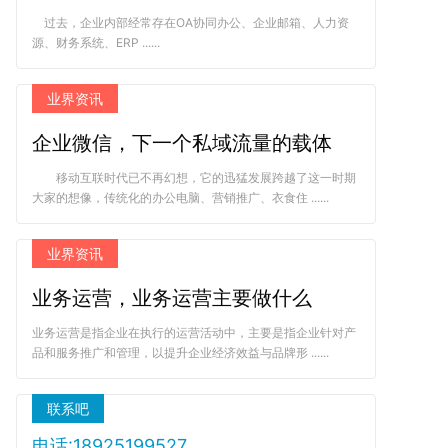
过去，企业内部经常存在OA协同办公、企业邮箱、人力资
源、财务系统、ERP ......
业界资讯
企业微信，下一个私域流量的载体
移动互联时代已不再幻想，它的迅猛发展跨越了这一时期
大家的想像，传统化的办公电脑、营销推广、衣食住 ......
业界资讯
业务运营，业务运营主要做什么
业务运营是指企业在执行的运营活动中，主要是指企业针对产
品和服务推广和管理，以提升企业经济效益与品牌形 ......
联系吧
电话:18925199527