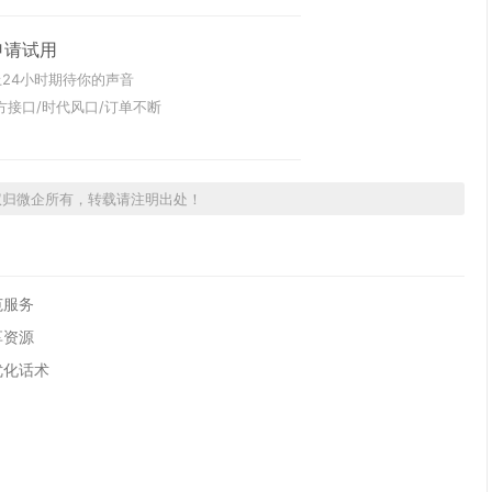
申请试用
24小时期待你的声音
方接口/时代风口/订单不断
权归微企所有，转载请注明出处！
范服务
享资源
优化话术