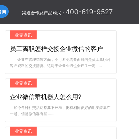
400-619-9527
渠道合作及产品购买：
业界资讯
员工离职怎样交接企业微信的客户
企业在管理销售方面，不可避免需要面对的是员工离职时
客户资料的交接情况。这对于企业业绩也会产生一定 ......
业界资讯
企业微信群机器人怎么用?
如今各种社交活动都离不开群，把有相同爱好的朋友聚集在
一起。但是微信群有些 ......
业界资讯