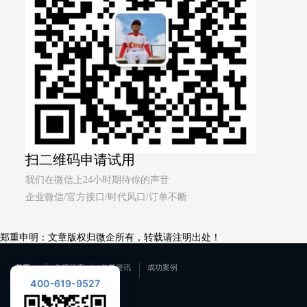
扫二维码申请试用
我们在微信上24小时期待你的声音
企业微信/官方接口/时代风口/订单不断
郑重申明：文章版权归微企所有，转载请注明出处！
首页
公司动态
业界资讯
成功案例
400-619-9527