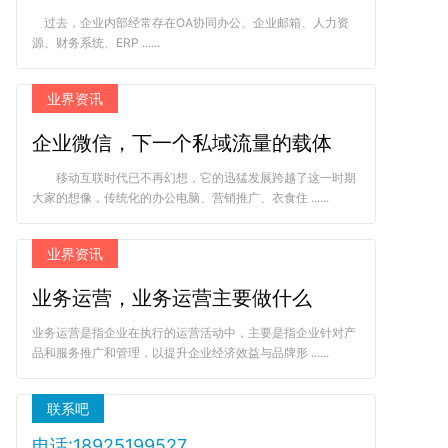
过去，企业内部经常存在OA协同办公、企业邮箱、人力资
源、财务系统、ERP ......
业界资讯
企业微信，下一个私域流量的载体
移动互联时代已不再幻想，它的迅猛发展跨越了这一时期
大家的想像，传统化的办公电脑、营销推广、衣食住 ......
业界资讯
业务运营，业务运营主要做什么
业务运营是指企业在执行的运营活动中，主要是指企业针对产
品和服务推广和管理，以提升企业经济效益与品牌形 ......
联系吧
电话:18925199527