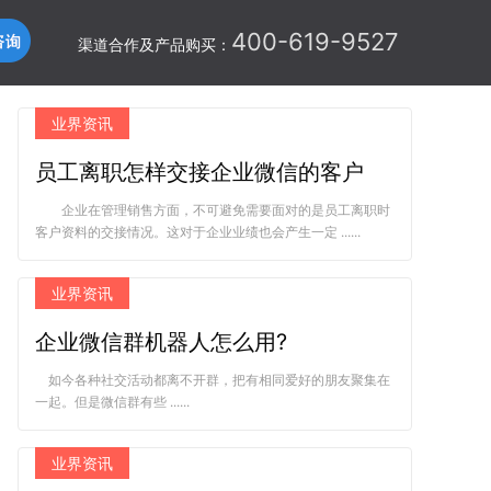
400-619-9527
渠道合作及产品购买：
业界资讯
员工离职怎样交接企业微信的客户
企业在管理销售方面，不可避免需要面对的是员工离职时
客户资料的交接情况。这对于企业业绩也会产生一定 ......
业界资讯
企业微信群机器人怎么用?
如今各种社交活动都离不开群，把有相同爱好的朋友聚集在
一起。但是微信群有些 ......
业界资讯