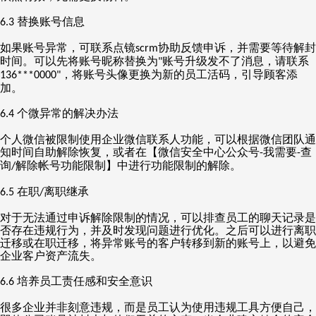
替换账号信息
6.3
如果账号异常，可联系点镜
协助反馈申诉，并需要等待解封
scrm
时间。可以先将账号昵称替换为
账号升级发不了消息，请联系
"
，将账号头像更换为新的员工活码，引导顾客添
136***0000"
加。
个微异常的解决办法
6.4
个人微信被限制使用企业微信联系人功能，可以根据微信团队通
知时间自助解除恢复，或者在【微信安全中心公众号
我需要
查
-
-
询
解除帐号功能限制】中进行功能限制的解除。
/
在职
离职继承
6.5
/
对于无法通过申诉解除限制的情况，可以排查员工的聊天记录是
否存在违规行为，并及时发现问题进行优化。之后可以进行离职
迁移或在职迁移，将异常账号的客户转移到新的账号上，以避免
企业客户资产流失。
培养员工责任感和安全意识
6.6
很多企业并非刻意违规，而是员工认为使用违规工具方便自己，