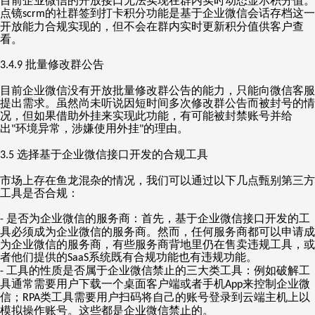
目前企业微信的开放接口无法实现在群内实时动态显示积分值。
点镜
的社群签到打卡积分功能是基于企业微信会话存档这一
scrm
开放能力合规实现的，但不会在群内实时更新积分值供客户查
看。
批量修改群公告
3.4.9
目前企业微信没有开放批量修改群公告的能力，只能向微信客服
提出需求。虽然尚未听说因短时间多次修改群公告而被封号的情
况，但如果借助外挂来实现此功能，有可能被封禁账号并给
出
环境异常，涉嫌使用外挂
的理由。
"
"
选择基于企业微信接口开发的合规工具
3.5
市场上存在鱼龙混杂的情况，我们可以通过以下几点甄别第三方
工具是否合规：
是否为企业微信的服务商：首先，基于企业微信接口开发的工
-
具必须成为企业微信的服务商。然而，任何服务商都可以申请成
为企业微信的服务商，有些服务商背地里仍在售卖违规工具，或
者他们提供的
系统既有合规功能也有违规功能。
SaaS
工具的性质是否属于企业微信禁止的三大类工具：例如破解工
-
具通常需要用户下载一个桌面客户端或者手机
来控制企业微
App
信；
类工具需要用户扫码将自己的账号登录到云端主机上以
RPA
模拟操作账号。这些都是企业微信禁止的。