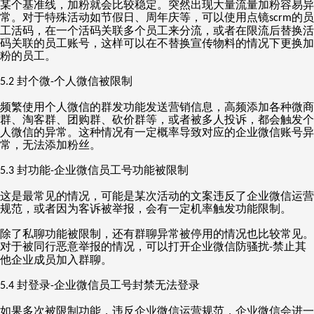
某个基准线，加粉就会比较稳定。突然出现大量流量加粉容易异
常。对于特殊活动如节假日、周年庆等，可以使用点镜
的员
scrm
工活码，在一个活码关联多个员工来分流，或者在限流后替换活
码关联的员工账号，这样可以在不替换宣传物料的情况下更换加
粉的员工。
封个微
个人微信被限制
5.2
-
频繁使用个人微信的群发功能发送营销信息，高频添加各种微商
群、淘客群、团购群、砍价群等，或者被多人投诉，都会触发个
人微信的异常。这种情况有一定概率导致对应的企业微信账号异
常，无法添加粉丝。
封功能
企业微信员工号功能被限制
5.3
-
这是最常见的情况，可能是某次活动的文案违反了企业微信运营
规范，或者因为客诉被举报，会有一定机率触发功能限制。
除了私聊功能被限制，还有群聊异常被停用的情况也比较常见。
对于被同行恶意举报的情况，可以打开企业微信防骚扰
禁止其
-
他企业成员加入群聊。
封登录
企业微信员工号封禁无法登录
5.4
-
如果多次被限制功能，违反企业微信运营规范，企业微信会进一