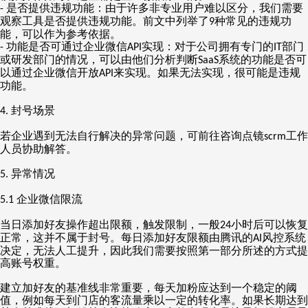
是否提供违规功能：由于许多非专业用户难以区分，我们需要
-
观察工具是否提供违规功能。前文中列举了
种常见的违规功
9
能，可以作为参考依据。
功能是否可通过企业微信
实现：对于公司拥有专门的
部门
-
API
IT
或研发部门的情况，可以由他们分析判断
系统的功能是否可
SaaS
以通过企业微信开放
来实现。如果无法实现，很可能是违规
API
功能。
封号场景
4.
若企业遇到无法自行解决的异常问题，可前往咨询点镜
工作
scrm
人员协助解答。
异常情况
5.
企业微信限流
5.1
当日添加好友操作超出限额，触发限制，一般
小时后可以恢复
24
正常，这并不属于封号。每日添加好友限额由腾讯的
风控系统
AI
决定，无法人工提升，因此我们需要按照第一部分所述的方式提
高账号权重。
建立加好友的基准线非常重要，每天加粉应达到一个稳定的阈
值，例如每天到门店的客流量乘以一定的转化率。如果长期达到