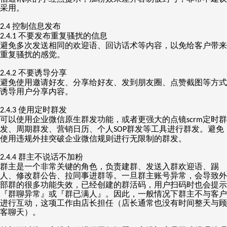
采用。
控制信息发布
2.4
不要发布重复骚扰的信息
2.4.1
避免多次发送相同的欢迎语、回访话术等内容，以免给客户带来
重复骚扰的感觉。
不要诱导分享
2.4.2
避免使用邀请好友、分享给好友、发到朋友圈、点赞截图等方式
诱导用户分享内容。
使用定时群发
2.4.3
可以使用企业微信原生群发功能，或者更强大的点镜
定时群
scrm
发、周期群发、营销日历、个人
群发等工具进行群发。避免
SOP
使用违规外挂突破企业微信规则进行无限制的群发。
群主不说话不加粉
2.4.4
群主是一个非常关键的角色，负责建群、发送入群欢迎语、踢
人、修改群公告、拉同事进群等。一旦群主账号异常，会导致外
部群的很多功能失效，已经创建的群活码，用户扫码时也会提示
『群聊异常』或『群已满人』。因此，一般情况下群主不与客户
进行互动，这项工作由店长担任（店长通常也没有时间整天与顾
客聊天）。