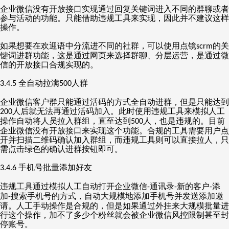
企业微信没有开放接口实现通过回复关键词进入不同的群聊或者
参与活动的功能。只能借助违规工具来实现，因此并不建议这样
操作。
如果想要在欢迎语中分流进不同的社群，可以使用点镜
的关
scrm
键词进群功能，这是通过网页来选择群聊、分层运营，是通过微
信的开放接口合规实现的。
全自动拉满
人群
3.4.5
500
企业微信客户群只能通过活码的方式全自动进群，但是只能达到
人后就无法再通过活码加入。此时使用违规工具来模拟人工
200
操作自动将人员拉入群组，直至达到
人，也是违规的。目前
500
企业微信没有开放接口来实现这个功能。合规的工具需要用户点
开并扫描二维码确认加入群组，而违规工具则可以直接拉人，只
需点击绿色的确认进群按钮即可。
手机号批量添加好友
3.4.6
违规工具通过模拟人工自动打开企业微信
通讯录
新的客户
添
-
-
-
加
搜索手机号的方式，自动大规模地添加手机号并发送添加邀
-
请。人工手动操作是合规的，但是如果通过外挂来大规模批量进
行这个操作，加不了多少个粉丝就会被企业微信风控限制甚至封
停账号。