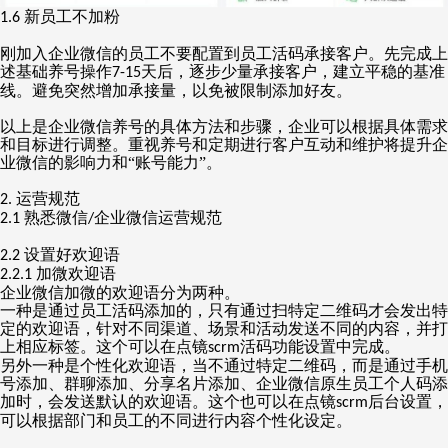
新员工不加粉
1.6
刚加入企业微信的员工不要配置到员工活码承接客户。先完成上
述基础养号操作
天后，逐步少量承接客户，建立平稳的基准
7-15
线。避免突然增加承接量，以免被限制添加好友。
以上是企业微信养号的具体方法和步骤，企业可以根据具体需求
和目标进行调整。重视养号和定期进行客户互动和维护将提升企
业微信的影响力和
“账号能力”。
运营规范
2.
熟悉微信
企业微信运营规范
2.1
/
设置好欢迎语
2.2
加微欢迎语
2.2.1
企业微信加微的欢迎语分为两种。
一种是通过员工活码添加的，只有通过扫特定二维码才会发出特
定的欢迎语，针对不同渠道、场景和活动发送不同的内容，并打
上相应标签。这个可以在点镜
活码功能设置中完成。
scrm
另外一种是个性化欢迎语，当不通过特定二维码，而是通过手机
号添加、群聊添加、分享名片添加、企业微信原生员工个人码添
加时，会发送默认的欢迎语。这个也可以在点镜
后台设置，
scrm
可以根据部门和员工的不同进行内容个性化设定。