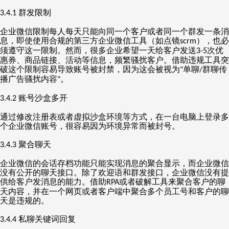
群发限制
3.4.1
企业微信限制每人每天只能向同一个客户或者同一个群发一条消
息，即使使用合规的第三方企业微信工具（如点镜
），也必
scrm
须遵守这一限制。然而，很多企业希望一天给客户发送
次优
3-5
惠券、商品链接、活动等信息，频繁骚扰客户。借助违规工具突
破这个限制容易导致账号被封禁，因为这会被视为
单聊
群聊传
"
/
播广告骚扰内容
。
"
账号沙盒多开
3.4.2
通过修改注册表或者虚拟沙盒环境等方式，在一台电脑上登录多
个企业微信账号，很容易因为环境异常而被封号。
聚合聊天
3.4.3
企业微信的会话存档功能只能实现消息的聚合显示，而企业微信
没有公开的聊天接口。除了欢迎语和群发接口，企业微信没有提
供给客户发消息的能力。借助
或者破解工具来聚合客户的聊
RPA
天内容，并在一个网页或者客户端中聚合多个员工号和客户的聊
天是违规的。
私聊关键词回复
3.4.4