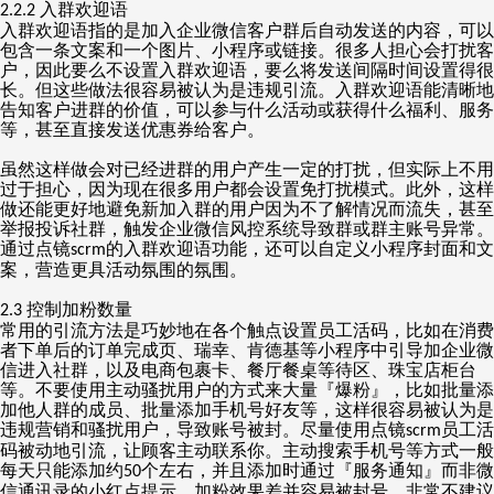
入群欢迎语
2.2.2
入群欢迎语指的是加入企业微信客户群后自动发送的内容，可以
包含一条文案和一个图片、小程序或链接。很多人担心会打扰客
户，因此要么不设置入群欢迎语，要么将发送间隔时间设置得很
长。但这些做法很容易被认为是违规引流。入群欢迎语能清晰地
告知客户进群的价值，可以参与什么活动或获得什么福利、服务
等，甚至直接发送优惠券给客户。
虽然这样做会对已经进群的用户产生一定的打扰，但实际上不用
过于担心，因为现在很多用户都会设置免打扰模式。此外，这样
做还能更好地避免新加入群的用户因为不了解情况而流失，甚至
举报投诉社群，触发企业微信风控系统导致群或群主账号异常。
通过点镜
的入群欢迎语功能，还可以自定义小程序封面和文
scrm
案，营造更具活动氛围的氛围。
控制加粉数量
2.3
常用的引流方法是巧妙地在各个触点设置员工活码，比如在消费
者下单后的订单完成页、瑞幸、肯德基等小程序中引导加企业微
信进入社群，以及电商包裹卡、餐厅餐桌等待区、珠宝店柜台
等。不要使用主动骚扰用户的方式来大量『爆粉』，比如批量添
加他人群的成员、批量添加手机号好友等，这样很容易被认为是
违规营销和骚扰用户，导致账号被封。尽量使用点镜
员工活
scrm
码被动地引流，让顾客主动联系你。主动搜索手机号等方式一般
每天只能添加约
个左右，并且添加时通过『服务通知』而非微
50
信通讯录的小红点提示，加粉效果差并容易被封号，非常不建议