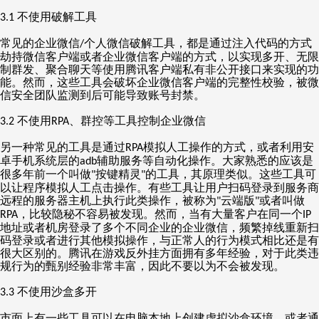
不使用破解工具
3.1
常见的企业微信
个人微信破解工具，都是通过注入代码的方式
/
劫持微信客户端或者企业微信客户端的方式，以实现多开、无限
制群发、聚合聊天等使用腾讯客户端私有非公开接口来实现的功
能。然而，这些工具会破坏企业微信客户端的完整性校验，被微
信安全团队监测到后可能导致账号封禁。
不使用
、群控等工具控制企业微信
3.2
RPA
另一种常见的工具是通过
模拟人工操作的方式，或者利用安
RPA
卓手机系统层的
辅助服务等自动化操作。大家熟悉的应该是
adb
很多年前一个叫做
按键精灵
的工具，其原理类似。这些工具可
"
"
以让程序模拟人工点击操作。有些工具让用户扫码登录到服务商
远程的服务器主机上执行此类操作，被称为
云端版
或者叫做
"
"
，比较隐秘不容易被发现。然而，当有大量客户在同一个
RPA
IP
地址或者机房登录了多个不同企业的企业微信，频繁掉线重新扫
码登录或者进行其他模拟操作，与正常人的行为模式相比还是有
很大区别的。腾讯在游戏反外挂方面拥有多年经验，对于此类违
规行为的甄别经验非常丰富，因此不要以为不会被发现。
不使用沙盒多开
3.3
市面上有一些工具可以在电脑本地上创建虚拟沙盒环境，或者通