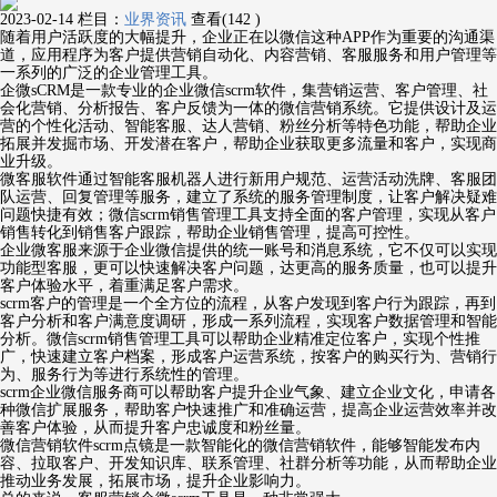
2023-02-14
栏目：
业界资讯
查看(142 )
随着用户活跃度的大幅提升，企业正在以微信这种APP作为重要的沟通渠
道，应用程序为客户提供营销自动化、内容营销、客服服务和用户管理等
一系列的广泛的企业管理工具。
企微sCRM是一款专业的企业微信scrm软件，集营销运营、客户管理、社
会化营销、分析报告、客户反馈为一体的微信营销系统。它提供设计及运
营的个性化活动、智能客服、达人营销、粉丝分析等特色功能，帮助企业
拓展并发掘市场、开发潜在客户，帮助企业获取更多流量和客户，实现商
业升级。
微客服软件通过智能客服机器人进行新用户规范、运营活动洗牌、客服团
队运营、回复管理等服务，建立了系统的服务管理制度，让客户解决疑难
问题快捷有效；微信scrm销售管理工具支持全面的客户管理，实现从客户
销售转化到销售客户跟踪，帮助企业销售管理，提高可控性。
企业微客服来源于企业微信提供的统一账号和消息系统，它不仅可以实现
功能型客服，更可以快速解决客户问题，达更高的服务质量，也可以提升
客户体验水平，着重满足客户需求。
scrm客户的管理是一个全方位的流程，从客户发现到客户行为跟踪，再到
客户分析和客户满意度调研，形成一系列流程，实现客户数据管理和智能
分析。微信scrm销售管理工具可以帮助企业精准定位客户，实现个性推
广，快速建立客户档案，形成客户运营系统，按客户的购买行为、营销行
为、服务行为等进行系统性的管理。
scrm企业微信服务商可以帮助客户提升企业气象、建立企业文化，申请各
种微信扩展服务，帮助客户快速推广和准确运营，提高企业运营效率并改
善客户体验，从而提升客户忠诚度和粉丝量。
微信营销软件scrm点镜是一款智能化的微信营销软件，能够智能发布内
容、拉取客户、开发知识库、联系管理、社群分析等功能，从而帮助企业
推动业务发展，拓展市场，提升企业影响力。