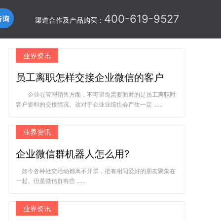
400-619-9527
渠道合作及产品购买：
业界资讯
员工离职怎样交接企业微信的客户
企业在管理销售方面，不可避免需要面对的是员工离职时
客户资料的交接情况。这对于企业业绩也会产生一定 ......
业界资讯
企业微信群机器人怎么用?
如今各种社交活动都离不开群，把有相同爱好的朋友聚集在
一起。但是微信群有些 ......
业界资讯