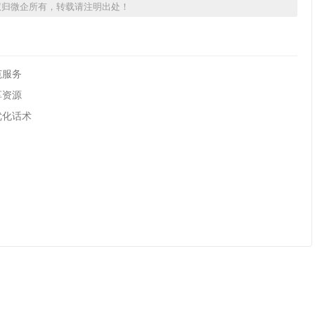
权归微企所有，转载请注明出处！
范服务
享资源
优化话术