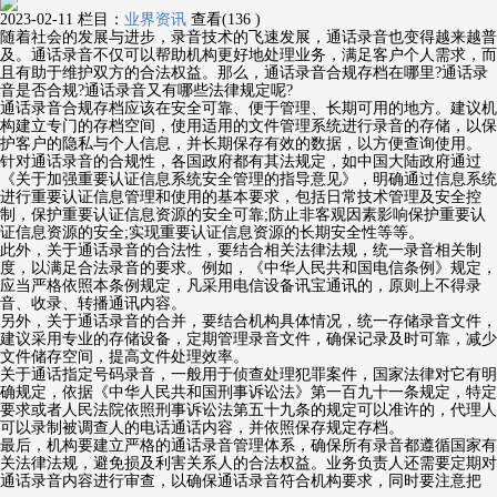
2023-02-11
栏目：
业界资讯
查看(136 )
随着社会的发展与进步，录音技术的飞速发展，通话录音也变得越来越普
及。通话录音不仅可以帮助机构更好地处理业务，满足客户个人需求，而
且有助于维护双方的合法权益。那么，通话录音合规存档在哪里?通话录
音是否合规?通话录音又有哪些法律规定呢?
通话录音合规存档应该在安全可靠、便于管理、长期可用的地方。建议机
构建立专门的存档空间，使用适用的文件管理系统进行录音的存储，以保
护客户的隐私与个人信息，并长期保存有效的数据，以方便查询使用。
针对通话录音的合规性，各国政府都有其法规定，如中国大陆政府通过
《关于加强重要认证信息系统安全管理的指导意见》，明确通过信息系统
进行重要认证信息管理和使用的基本要求，包括日常技术管理及安全控
制，保护重要认证信息资源的安全可靠;防止非客观因素影响保护重要认
证信息资源的安全;实现重要认证信息资源的长期安全性等等。
此外，关于通话录音的合法性，要结合相关法律法规，统一录音相关制
度，以满足合法录音的要求。例如，《中华人民共和国电信条例》规定，
应当严格依照本条例规定，凡采用电信设备讯宝通讯的，原则上不得录
音、收录、转播通讯内容。
另外，关于通话录音的合并，要结合机构具体情况，统一存储录音文件，
建议采用专业的存储设备，定期管理录音文件，确保记录及时可靠，减少
文件储存空间，提高文件处理效率。
关于通话指定号码录音，一般用于侦查处理犯罪案件，国家法律对它有明
确规定，依据《中华人民共和国刑事诉讼法》第一百九十一条规定，特定
要求或者人民法院依照刑事诉讼法第五十九条的规定可以准许的，代理人
可以录制被调查人的电话通话内容，并依照保存规定存档。
最后，机构要建立严格的通话录音管理体系，确保所有录音都遵循国家有
关法律法规，避免损及利害关系人的合法权益。业务负责人还需要定期对
通话录音内容进行审查，以确保通话录音符合机构要求，同时要注意把