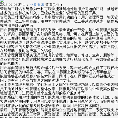
2023-02-09
栏目：
业界资讯
查看(143 )
管理员工对话系统作为一种可以快捷准确地处理用户问题的功能，被越来
越多的企业和机构引入，已经成为企业知识管理的重要工具。
管理员工对话系统有很多，其中最常用的功能有：用户管理界面，聊天管
理系统，员工管理页面，用户界面管理系统，员工关系管理系统，操作系
统与用户对话的界面。
用户管理界面是管理员工对话系统中最重要的一部分，是企业管理员与客
户的桥梁，界面采用了友好的界面风格，用户可以在界面上输入自己的信
息，以便进行账户管理，或者在管理员发布的新闻、公告中查看信息等。
聊天管理系统可以为企业管理员提供实时聊天环境，以便以更加便捷的方
式处理客户的反馈等信息，企业管理员可以根据客户的需求，向客户提供
在线帮助，及时响应客户的诉求。
员工管理页面可以实现员工账号的管理，如新建、修改、查询、删除等，
企业管理员可以通过此模块对员工的账号进行精细化管理，有效提高企业
的运营能力。
用户界面管理系统包括客户端和后台系统，客户端为客户提供了可以轻松
访问管理员的UI界面，客户可以在UI界面上及时获取详尽的帮助信息，
以便能够正确处理客户的技术问题，同时，在UI界面中还支持链接式访
问，更有利于企业与客户之间的沟通与交流。
员工关系管理系统提供了针对员工之间的社交管理功能，以提高企业内部
员工沟通以及企业管理的整体效率，回报此功能可以帮助企业更高效精准
地管理员工，进而提升整个企业内部的客户服务水平。
操作系统与用户对话的界面可以为用户提供更便捷的服务体验，比如，在
客户问题的提问中，用户可以更便捷地进行服务问题的讨论，而管理员也
可以将涉及到的信息及时反馈给用户，帮助用户解决技术问题。
最后，员工管理系统的功能就是帮助企业更好地管理员工，系统可以支持
企业管理员实现员工考勤，薪资管理，以及打印档案的管理，为企业内部