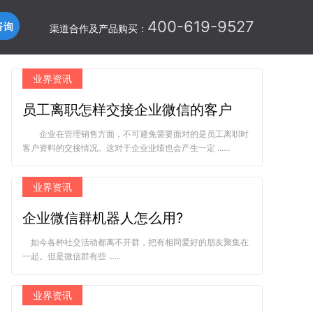
400-619-9527
渠道合作及产品购买：
业界资讯
员工离职怎样交接企业微信的客户
企业在管理销售方面，不可避免需要面对的是员工离职时
客户资料的交接情况。这对于企业业绩也会产生一定 ......
业界资讯
企业微信群机器人怎么用?
如今各种社交活动都离不开群，把有相同爱好的朋友聚集在
一起。但是微信群有些 ......
业界资讯