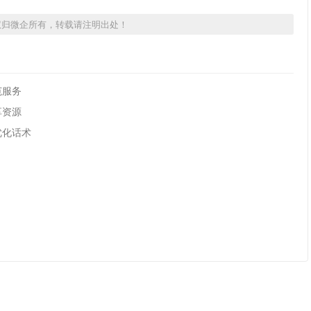
权归微企所有，转载请注明出处！
范服务
享资源
优化话术