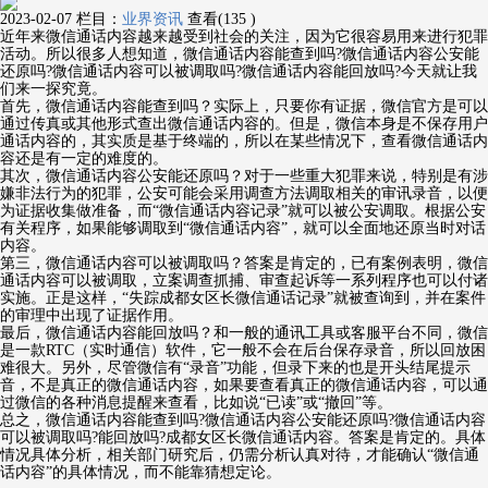
2023-02-07
栏目：
业界资讯
查看(135 )
近年来微信通话内容越来越受到社会的关注，因为它很容易用来进行犯罪
活动。所以很多人想知道，微信通话内容能查到吗?微信通话内容公安能
还原吗?微信通话内容可以被调取吗?微信通话内容能回放吗?今天就让我
们来一探究竟。
首先，微信通话内容能查到吗？实际上，只要你有证据，微信官方是可以
通过传真或其他形式查出微信通话内容的。但是，微信本身是不保存用户
通话内容的，其实质是基于终端的，所以在某些情况下，查看微信通话内
容还是有一定的难度的。
其次，微信通话内容公安能还原吗？对于一些重大犯罪来说，特别是有涉
嫌非法行为的犯罪，公安可能会采用调查方法调取相关的审讯录音，以便
为证据收集做准备，而“微信通话内容记录”就可以被公安调取。根据公安
有关程序，如果能够调取到“微信通话内容”，就可以全面地还原当时对话
内容。
第三，微信通话内容可以被调取吗？答案是肯定的，已有案例表明，微信
通话内容可以被调取，立案调查抓捕、审查起诉等一系列程序也可以付诸
实施。正是这样，“失踪成都女区长微信通话记录”就被查询到，并在案件
的审理中出现了证据作用。
最后，微信通话内容能回放吗？和一般的通讯工具或客服平台不同，微信
是一款RTC（实时通信）软件，它一般不会在后台保存录音，所以回放困
难很大。另外，尽管微信有“录音”功能，但录下来的也是开头结尾提示
音，不是真正的微信通话内容，如果要查看真正的微信通话内容，可以通
过微信的各种消息提醒来查看，比如说“已读”或“撤回”等。
总之，微信通话内容能查到吗?微信通话内容公安能还原吗?微信通话内容
可以被调取吗?能回放吗?成都女区长微信通话内容。答案是肯定的。具体
情况具体分析，相关部门研究后，仍需分析认真对待，才能确认“微信通
话内容”的具体情况，而不能靠猜想定论。