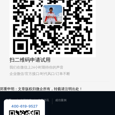
扫二维码申请试用
我们在微信上24小时期待你的声音
企业微信/官方接口/时代风口/订单不断
郑重申明：文章版权归微企所有，转载请注明出处！
首页
公司动态
业界资讯
成功案例
400-619-9527