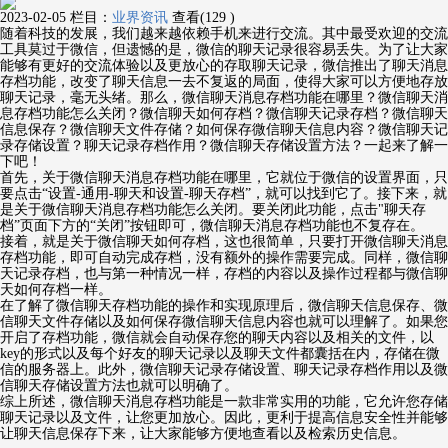
2023-02-05
栏目：
业界资讯
查看(129 )
随着科技的发展，我们越来越依赖手机来进行交流。其中最受欢迎的交流
工具莫过于微信，但遗憾的是，微信的聊天记录很容易丢失。为了让大家
能够有更好的交流体验以及更放心的存取聊天记录，微信推出了聊天消息
存档功能，改变了聊天信息一去不复返的局面，使得大家可以方便地存放
聊天记录，毫无头绪。那么，微信聊天消息存档功能在哪里？微信聊天消
息存档功能怎么关闭？微信聊天如何存档？微信聊天记录存档？微信聊天
信息保存？微信聊天文件存储？如何保存微信聊天信息内容？微信聊天记
录存储设置？聊天记录存档作用？微信聊天存储设置方法？一起来了解一
下吧！
首先，关于微信聊天消息存档功能在哪里，它就位于微信的设置界面，只
要点击“设置-通用-聊天和设置-聊天存档”，就可以找到它了。接下来，就
是关于微信聊天消息存档功能怎么关闭。要关闭此功能，点击"聊天存
档”页面下方的“关闭”按钮即可，微信聊天消息存档功能也不复存在。
接着，就是关于微信聊天如何存档，这也很简单，只要打开微信聊天消息
存档功能，即可自动完成存档，没有额外的操作需要完成。同样，微信聊
天记录存档，也与第一种情况一样，存档的内容以及操作过程都与微信聊
天如何存档一样。
在了解了微信聊天存档功能的操作和实现原理后，微信聊天信息保存、微
信聊天文件存储以及如何保存微信聊天信息内容也就可以理解了。如果您
开启了存档功能，微信就会自动保存您的聊天内容以及相关的文件，以
key的形式以及每个好友的聊天记录以及聊天文件都囊括在内，存储在微
信的服务器上。此外，微信聊天记录存储设置、聊天记录存档作用以及微
信聊天存储设置方法也就可以明确了。
综上所述，微信聊天消息存档功能是一款非常实用的功能，它允许您存储
聊天记录以及文件，让您更加放心。因此，更利于提高信息安全性并能够
让聊天信息保存下来，让大家能够方便地查看以及检索历史信息。