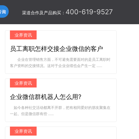
400-619-9527
渠道合作及产品购买：
业界资讯
员工离职怎样交接企业微信的客户
企业在管理销售方面，不可避免需要面对的是员工离职时
客户资料的交接情况。这对于企业业绩也会产生一定 ......
业界资讯
企业微信群机器人怎么用?
如今各种社交活动都离不开群，把有相同爱好的朋友聚集在
一起。但是微信群有些 ......
业界资讯