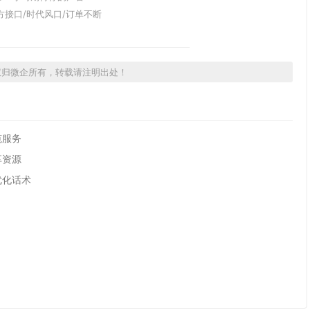
方接口/时代风口/订单不断
权归微企所有，转载请注明出处！
范服务
享资源
优化话术