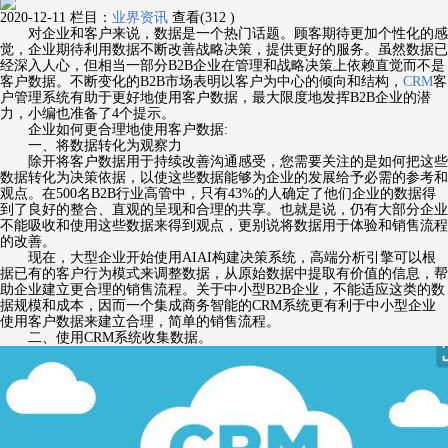
2020-12-11
栏目：
业界资讯
查看(312 )
对企业和客户来说，数据是一个热门话题。顾客期待更加个性化的感
觉，企业期待利用数据不断改善战略决策，提供更好的服务。虽然数据已
经深入人心，但相当一部分B2B企业在管理和战略决策上依赖直觉而不是
客户数据。不断变化的B2B市场表明以客户为中心的倾向和结构，
CRM
客
户管理系统有助于更好地使用客户数据，最大限度地发挥B2B企业的潜
力，小编也准备了4个提示。
企业如何更合理地使用客户数据:
一、将数据转化为观察力
除开将客户数据用于持续改善沟通感受，您需要关注的是如何把这些
数据转化为决策依据，以使这些数据能够为企业的发展给予必需的参考和
观点。在500名B2B行业高管中，只有43%的人确定了他们企业的数据得
到了良好的整合、直观的呈现和合理的共享。也就是说，仍有大部分企业
不能吸收和使用这些数据来得到观点，更别说将数据用于体验和销售流程
的改善。
现在，大型企业开始使用AIAI构建决策系统，高端分析引擎可以根
据已有的客户行为模式来调整数据，从原始数据中提取有价值的信息，帮
助企业建立更合理的销售流程。关于中小型B2B企业，不能适应这类的数
据规模和成本，因而一个集成商务智能的CRM系统更有利于中小型企业
使用客户数据来建立合理，简单的销售流程。
二、使用CRM系统收集数据。