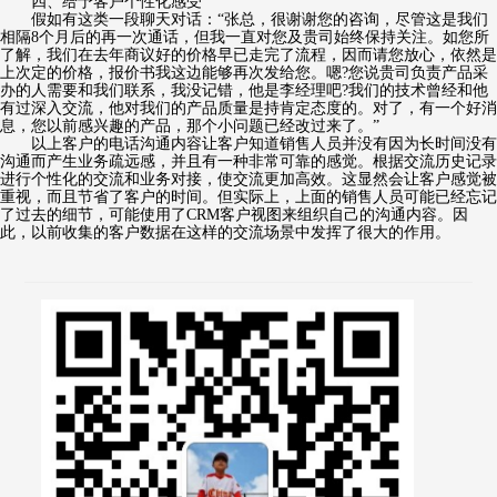
四、给予客户个性化感受
假如有这类一段聊天对话：“张总，很谢谢您的咨询，尽管这是我们
相隔8个月后的再一次通话，但我一直对您及贵司始终保持关注。如您所
了解，我们在去年商议好的价格早已走完了流程，因而请您放心，依然是
上次定的价格，报价书我这边能够再次发给您。嗯?您说贵司负责产品采
办的人需要和我们联系，我没记错，他是李经理吧?我们的技术曾经和他
有过深入交流，他对我们的产品质量是持肯定态度的。对了，有一个好消
息，您以前感兴趣的产品，那个小问题已经改过来了。”
以上客户的电话沟通内容让客户知道销售人员并没有因为长时间没有
沟通而产生业务疏远感，并且有一种非常可靠的感觉。根据交流历史记录
进行个性化的交流和业务对接，使交流更加高效。这显然会让客户感觉被
重视，而且节省了客户的时间。但实际上，上面的销售人员可能已经忘记
了过去的细节，可能使用了CRM客户视图来组织自己的沟通内容。因
此，以前收集的客户数据在这样的交流场景中发挥了很大的作用。